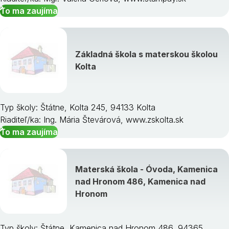
To ma zaujíma
Základná škola s materskou školou
Kolta
Typ školy: Štátne, Kolta 245, 94133 Kolta
Riaditeľ/ka: Ing. Mária Števárová, www.zskolta.sk
To ma zaujíma
Materská škola - Óvoda, Kamenica
nad Hronom 486, Kamenica nad
Hronom
Typ školy: Štátne, Kamenica nad Hronom 486, 94365