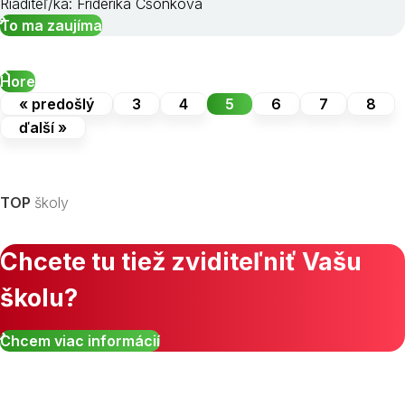
Riaditeľ/ka: Friderika Csonková
To ma zaujíma
Hore
« predošlý
3
4
5
6
7
8
ďalší »
TOP
školy
Chcete tu tiež zviditeľniť Vašu
školu?
Chcem viac informácií