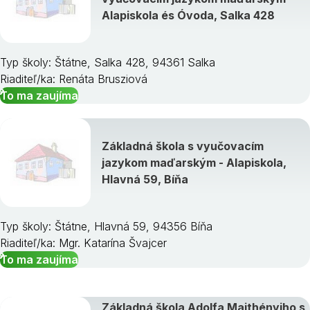
Alapiskola és Óvoda, Salka 428
Typ školy: Štátne, Salka 428, 94361 Salka
Riaditeľ/ka: Renáta Brusziová
To ma zaujíma
Základná škola s vyučovacím
jazykom maďarským - Alapiskola,
Hlavná 59, Bíňa
Typ školy: Štátne, Hlavná 59, 94356 Bíňa
Riaditeľ/ka: Mgr. Katarína Švajcer
To ma zaujíma
Základná škola Adolfa Majthényiho s