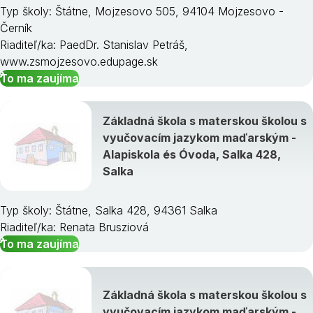
Typ školy: Štátne, Mojzesovo 505, 94104 Mojzesovo -
Černík
Riaditeľ/ka: PaedDr. Stanislav Petráš,
www.zsmojzesovo.edupage.sk
To ma zaujíma
Základná škola s materskou školou s
vyučovacím jazykom maďarským -
Alapiskola és Óvoda, Salka 428,
Salka
Typ školy: Štátne, Salka 428, 94361 Salka
Riaditeľ/ka: Renata Brusziová
To ma zaujíma
Základná škola s materskou školou s
vyučovacím jazykom maďarským -