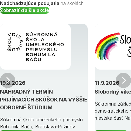
Nadchádzajúce podujatia
na školách
Zobraziť ďalšie akcie
Predchádzajúci
19.8.2026
11.9.2026
NÁHRADNÝ TERMÍN
Slobodný vík
PRIJÍMACÍCH SKÚŠOK NA VYŠŠIE
Súkromná základ
ODBORNÉ ŠTÚDIUM
demokratického v
mestská časť Na
Súkromná škola umeleckého priemyslu
Bohumila Baču, Bratislava-Ružinov