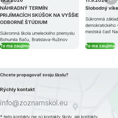
19.8.2026
11.9.2026
NÁHRADNÝ TERMÍN
Slobodný vík
PRIJÍMACÍCH SKÚŠOK NA VYŠŠIE
Súkromná základ
ODBORNÉ ŠTÚDIUM
demokratického v
mestská časť Na
Súkromná škola umeleckého priemyslu
Bohumila Baču, Bratislava-Ružinov
To ma zaujíma
To ma zaujíma
Chcete propagovať svoju školu?
Rýchly kontakt
info@zoznamskol.eu
* tieto kontakty nie sú kontakty školy, ale kontakty