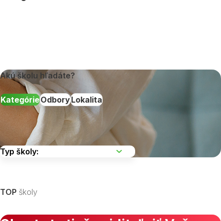
Akú školu hľadáte?
Kategórie
Odbory
Lokalita
Vyberte kraj
TOP
školy