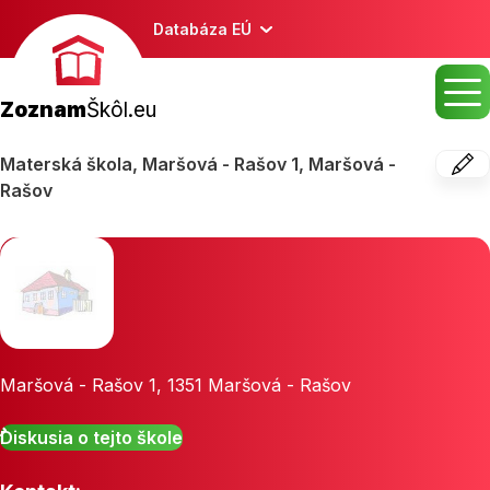
Databáza EÚ
Zoznam
Škôl.eu
Materská škola, Maršová - Rašov 1, Maršová -
Rašov
Maršová - Rašov 1
,
1351
Maršová - Rašov
Diskusia o tejto škole