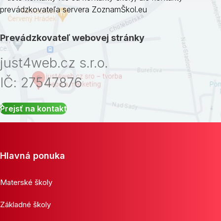
prevádzkovateľa servera ZoznamŠkol.eu
Prevádzkovateľ webovej stránky
just4web.cz s.r.o.
IČ: 27547876
Prejsť na kontakt
Hlavná ponuka
Materské školy
Základné školy