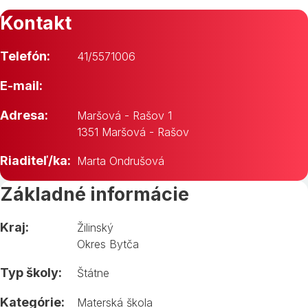
Kontakt
Telefón:
41/5571006
E-mail:
Adresa:
Maršová - Rašov 1
1351 Maršová - Rašov
Riaditeľ/ka:
Marta Ondrušová
Základné informácie
Kraj:
Žilinský
Okres Bytča
Typ školy:
Štátne
Kategórie:
Materská škola