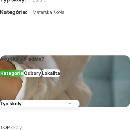
Kategórie:
Materská škola
Akú školu hľadáte?
Kategórie
Odbory
Lokalita
Vyberte kraj
TOP
školy