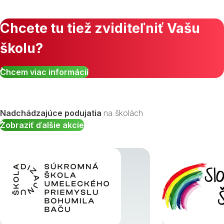
Chcete tu tiež zviditeľniť Vašu
školu?
Zobraziť všetky študijné odbory »
Chcem viac informácií
Nadchádzajúce podujatia
na školách
Zobraziť ďalšie akcie