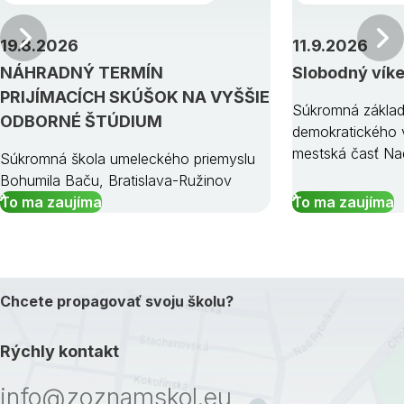
Predchádzajúci
19.8.2026
11.9.2026
NÁHRADNÝ TERMÍN
Slobodný vík
PRIJÍMACÍCH SKÚŠOK NA VYŠŠIE
Súkromná základ
ODBORNÉ ŠTÚDIUM
demokratického v
mestská časť Na
Súkromná škola umeleckého priemyslu
Bohumila Baču, Bratislava-Ružinov
To ma zaujíma
To ma zaujíma
Chcete propagovať svoju školu?
Rýchly kontakt
info@zoznamskol.eu