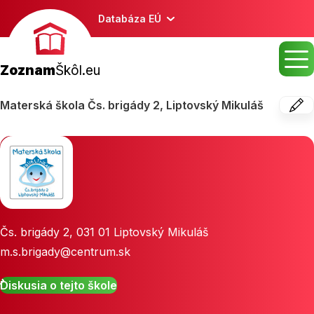
Databáza EÚ
Zoznam
Škôl.eu
Materská škola Čs. brigády 2, Liptovský Mikuláš
Čs. brigády 2
,
031 01
Liptovský Mikuláš
m.s.brigady@centrum.sk
Diskusia o tejto škole