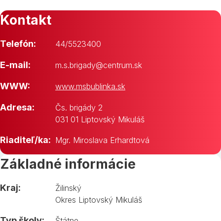
Kontakt
Telefón:
44/5523400
E-mail:
m.s.brigady@centrum.sk
WWW:
www.msbublinka.sk
Adresa:
Čs. brigády 2
031 01 Liptovský Mikuláš
Riaditeľ/ka:
Mgr. Miroslava Erhardtová
Základné informácie
Kraj:
Žilinský
Okres Liptovský Mikuláš
Typ školy:
Štátne