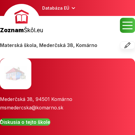
Databáza EÚ
Zoznam
Škôl.eu
Materská škola, Mederčská 38, Komárno
Mederčská 38
,
94501
Komárno
msmedercska@komarno.sk
Diskusia o tejto škole