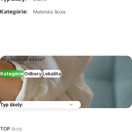
Kategórie:
Materská škola
Akú školu hľadáte?
Kategórie
Odbory
Lokalita
Vyberte kraj
TOP
školy