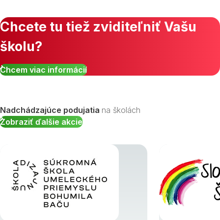
Chcete tu tiež zviditeľniť Vašu
školu?
Zobraziť všetky študijné odbory »
Chcem viac informácií
Nadchádzajúce podujatia
na školách
Zobraziť ďalšie akcie