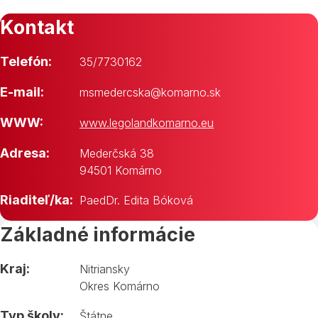
Kontakt
Telefón:
35/7730162
E-mail:
msmedercska@komarno.sk
WWW:
www.legolandkomarno.eu
Adresa:
Mederčská 38
94501 Komárno
Riaditeľ/ka:
PaedDr. Edita Bóková
Základné informácie
Kraj:
Nitriansky
Okres Komárno
Typ školy:
Štátne