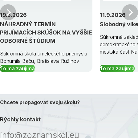
Predchádzajúci
19.8.2026
11.9.2026
NÁHRADNÝ TERMÍN
Slobodný vík
PRIJÍMACÍCH SKÚŠOK NA VYŠŠIE
Súkromná základ
ODBORNÉ ŠTÚDIUM
demokratického v
mestská časť Na
Súkromná škola umeleckého priemyslu
Bohumila Baču, Bratislava-Ružinov
To ma zaujíma
To ma zaujíma
Chcete propagovať svoju školu?
Rýchly kontakt
info@zoznamskol.eu