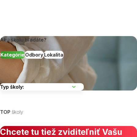
Akú školu hľadáte?
Kategórie
Odbory
Lokalita
Vyberte kraj
TOP
školy
Chcete tu tiež zviditeľniť Vašu