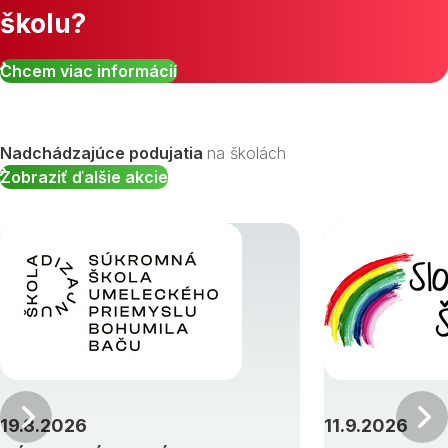
školu?
Zobraziť všetky študijné odbory »
Chcem viac informácií
Nadchádzajúce podujatia
na školách
Zobraziť ďalšie akcie
Predchádzajúci
19.8.2026
11.9.2026