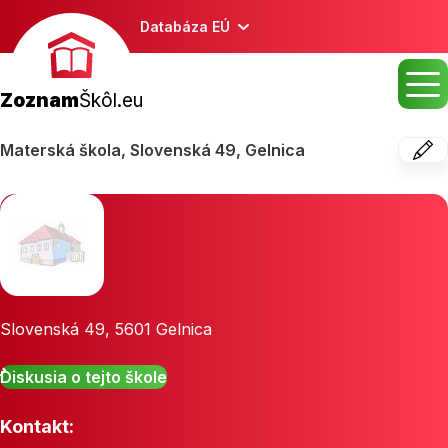
Databáza EÚ
Zoznam
Škôl.eu
Materská škola, Slovenská 49, Gelnica
Slovenská 49
,
5601
Gelnica
Diskusia o tejto škole
Kontakt: