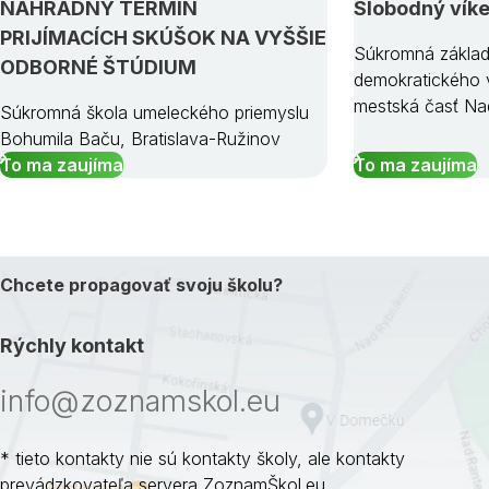
NÁHRADNÝ TERMÍN
Slobodný vík
PRIJÍMACÍCH SKÚŠOK NA VYŠŠIE
Súkromná základ
ODBORNÉ ŠTÚDIUM
demokratického v
mestská časť Na
Súkromná škola umeleckého priemyslu
Bohumila Baču, Bratislava-Ružinov
To ma zaujíma
To ma zaujíma
Chcete propagovať svoju školu?
Rýchly kontakt
info@zoznamskol.eu
* tieto kontakty nie sú kontakty školy, ale kontakty
prevádzkovateľa servera ZoznamŠkol.eu