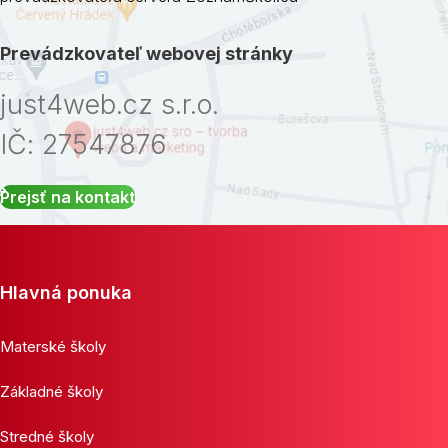
Prevádzkovateľ webovej stránky
just4web.cz s.r.o.
IČ: 27547876
Prejsť na kontakt
Hlavná ponuka
Materské školy
Základné školy
Stredné školy