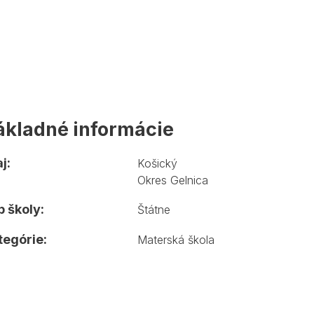
ákladné informácie
j:
Košický
Okres Gelnica
 školy:
Štátne
tegórie:
Materská škola