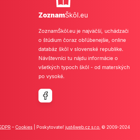
Zoznam
Škôl.eu
ZoznamŠkôl.eu je najväčší, uchádzači
o štúdium čoraz obľúbenejšie, online
databáz škôl v slovenské republike.
Návštevníci tu nájdu informácie o
všetkých typoch škôl - od materských
po vysoké.
GDPR
–
Cookies
| Poskytovateľ
just4web.cz s.r.o.
© 2009-2024