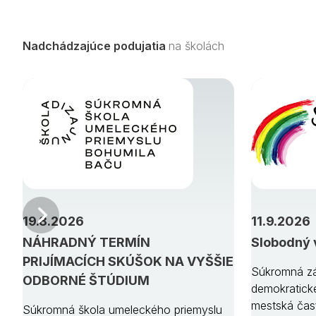
Nadchádzajúce podujatia
na školách
Predchádzajúci
19.8.2026
11.9.2026
NÁHRADNÝ TERMÍN
Slobodný 
PRIJÍMACÍCH SKÚŠOK NA VYŠŠIE
Súkromná zá
ODBORNÉ ŠTÚDIUM
demokratick
mestská čas
Súkromná škola umeleckého priemyslu