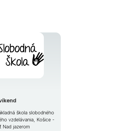
víkend
kladná škola slobodného
ého vzdelávania, Košice -
ť Nad jazerom