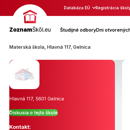
Databáza EÚ
Registrácia škol
Zoznam
Škôl.eu
Študijné odbory
Dni otvorených
Materská škola, Hlavná 117, Gelnica
Hlavná 117
,
5601
Gelnica
Diskusia o tejto škole
Kontakt: