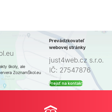
Prevádzkovateľ
webovej stránky
l.eu
just4web.cz s.r.o.
akty školy, ale
IČ: 27547876
servera ZoznamŠkol.eu
Prejsť na kontakt