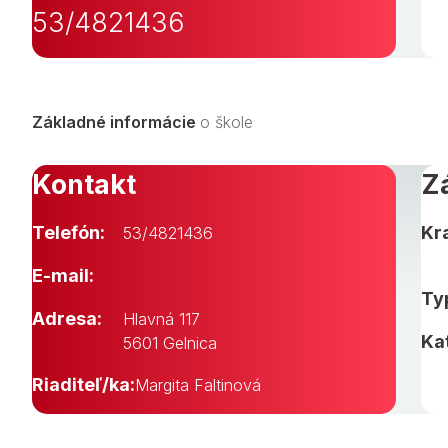
53/4821436
Základné informácie
o škole
Kontakt
Z
Telefón:
Kra
53/4821436
E-mail:
Typ
Adresa:
Hlavná 117
Ka
5601 Gelnica
Riaditeľ/ka:
Margita Faltinová