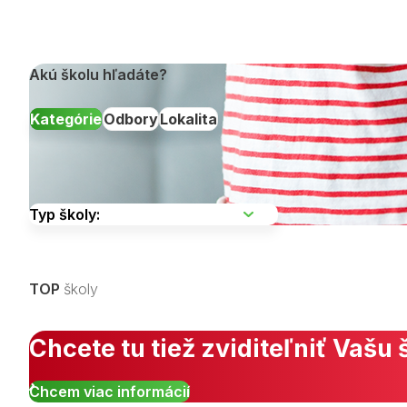
Akú školu hľadáte?
Kategórie
Odbory
Lokalita
Vyberte kraj
TOP
školy
Zobraziť všetky študijné odbory »
Chcete tu tiež zviditeľniť Vašu 
Chcem viac informácií