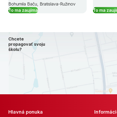
Bohumila Baču, Bratislava-Ružinov
To ma zaujíma
To ma zauj
Chcete
propagovať svoju
školu?
Hlavná ponuka
Informáci