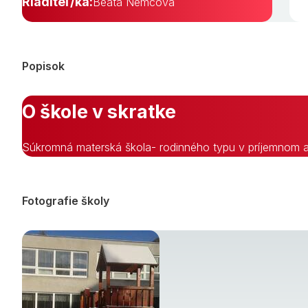
Riaditeľ/ka:
Beáta Nemcová
Popisok
O škole v skratke
Súkromná materská škola- rodinného typu v príjemnom a
Fotografie školy