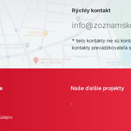
Rýchly kontakt
info@zoznamsko
* tieto kontakty nie sú kont
kontakty prevádzkovateľa 
e
Naše ďalšie projekty
-
 údajov