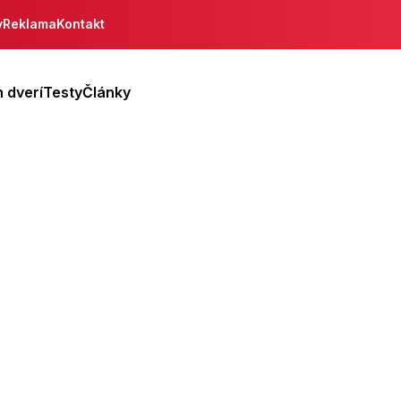
y
Reklama
Kontakt
 dverí
Testy
Články