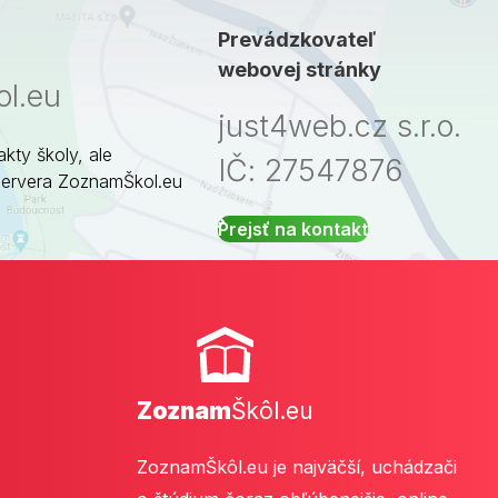
Prevádzkovateľ
webovej stránky
l.eu
just4web.cz s.r.o.
akty školy, ale
IČ: 27547876
servera ZoznamŠkol.eu
Prejsť na kontakt
Zoznam
Škôl.eu
ZoznamŠkôl.eu je najväčší, uchádzači