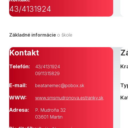
43/4131924
Základné informácie
o škole
Kontakt
Z
Telefón:
Kra
43/4131924
0911315829
E-mail:
Typ
beatanemec@pobox.sk
WWW:
Ka
www.smsmudronova.estranky.sk
Adresa:
P. Mudroňa 32
03601 Martin