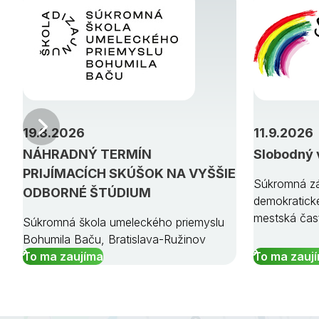
Predchádzajúci
19.8.2026
11.9.2026
NÁHRADNÝ TERMÍN
Slobodný 
PRIJÍMACÍCH SKÚŠOK NA VYŠŠIE
Súkromná zá
ODBORNÉ ŠTÚDIUM
demokratick
mestská čas
Súkromná škola umeleckého priemyslu
Bohumila Baču, Bratislava-Ružinov
To ma zaujíma
To ma zauj