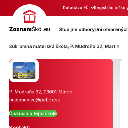
Databáza EÚ
Registrácia škol
Zoznam
Škôl.eu
Študijné odbory
Dni otvorených
Súkromná materská škola, P. Mudroňa 32, Martin
P. Mudroňa 32
,
03601
Martin
beatanemec@pobox.sk
Diskusia o tejto škole
Kontakt: