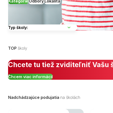
Kategórie
Odbory
Lokalita
Vyberte kraj
TOP
školy
Zobraziť všetky študijné odbory »
Chcete tu tiež zviditeľniť Vašu 
Chcem viac informácií
Nadchádzajúce podujatia
na školách