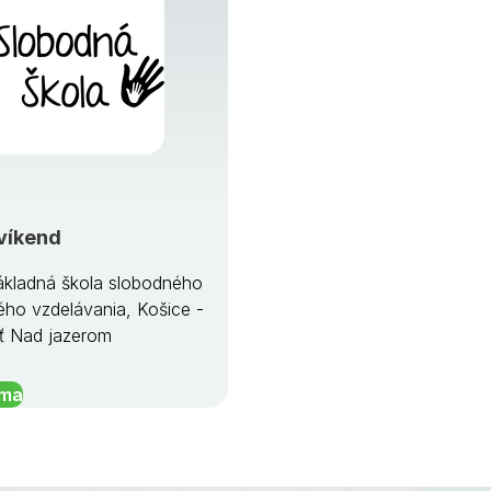
víkend
kladná škola slobodného
ého vzdelávania, Košice -
ť Nad jazerom
íma