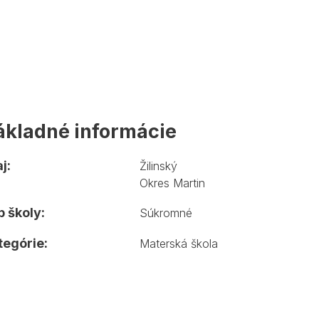
ákladné informácie
j:
Žilinský
Okres Martin
 školy:
Súkromné
tegórie:
Materská škola