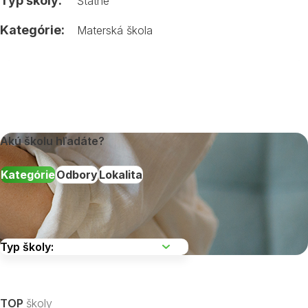
Typ školy:
Štátne
Kategórie:
Materská škola
Akú školu hľadáte?
Kategórie
Odbory
Lokalita
Vyberte kraj
TOP
školy