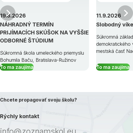
Predchádzajúci
19.8.2026
11.9.2026
NÁHRADNÝ TERMÍN
Slobodný vík
PRIJÍMACÍCH SKÚŠOK NA VYŠŠIE
Súkromná základ
ODBORNÉ ŠTÚDIUM
demokratického v
mestská časť Na
Súkromná škola umeleckého priemyslu
Bohumila Baču, Bratislava-Ružinov
To ma zaujíma
To ma zaujíma
Chcete propagovať svoju školu?
Rýchly kontakt
info@zoznamskol.eu