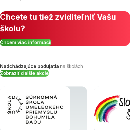
Chcete tu tiež zviditeľniť Vašu
školu?
Zobraziť všetky študijné odbory »
Chcem viac informácií
Nadchádzajúce podujatia
na školách
Zobraziť ďalšie akcie