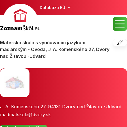
Databáza EÚ
Zoznam
Škôl.eu
Materská škola s vyučovacím jazykom
maďarským - Óvoda, J. A. Komenského 27, Dvory
nad Žitavou -Udvard
J. A. Komenského 27
,
94131
Dvory nad Žitavou -Udvard
madmatskola@dvory.sk