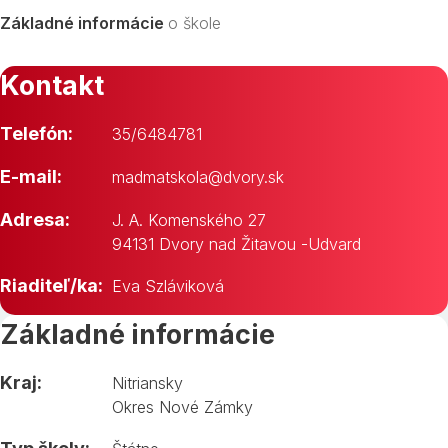
Základné informácie
o škole
Kontakt
Telefón:
35/6484781
E-mail:
madmatskola@dvory.sk
Adresa:
J. A. Komenského 27
94131 Dvory nad Žitavou -Udvard
Riaditeľ/ka:
Eva Szláviková
Základné informácie
Kraj:
Nitriansky
Okres Nové Zámky