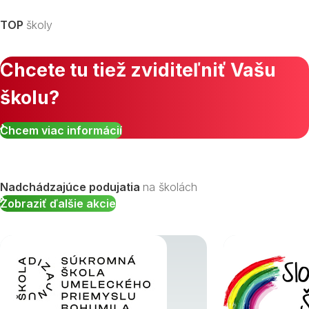
TOP
školy
Chcete tu tiež zviditeľniť Vašu
školu?
Zobraziť všetky študijné odbory »
Chcem viac informácií
Nadchádzajúce podujatia
na školách
Zobraziť ďalšie akcie