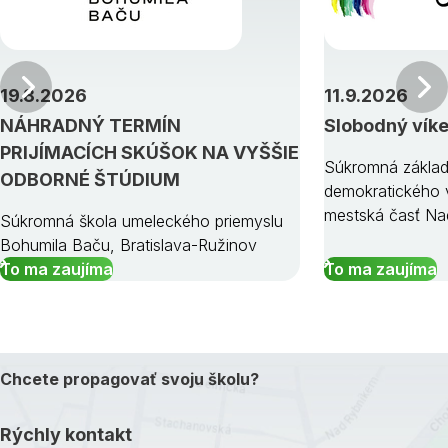
Predchádzajúci
19.8.2026
11.9.2026
NÁHRADNÝ TERMÍN
Slobodný vík
PRIJÍMACÍCH SKÚŠOK NA VYŠŠIE
Súkromná základ
ODBORNÉ ŠTÚDIUM
demokratického v
mestská časť Na
Súkromná škola umeleckého priemyslu
Bohumila Baču, Bratislava-Ružinov
To ma zaujíma
To ma zaujíma
Chcete propagovať svoju školu?
Rýchly kontakt