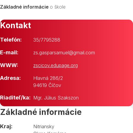
Základné informácie
o škole
Kontakt
Telefón:
35/7795288
E-mail:
zs.gasparsamuel@gmail.com
WWW:
zscicov.edupage.org
Adresa:
Hlavná 286/2
94619 Číčov
Riaditeľ/ka:
Mgr. Július Szakszon
Základné informácie
Kraj:
Nitriansky