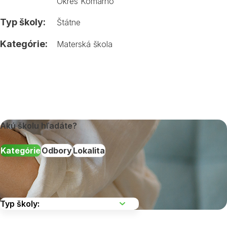
Okres Komárno
Typ školy:
Štátne
Kategórie:
Materská škola
Akú školu hľadáte?
Kategórie
Odbory
Lokalita
Vyberte kraj