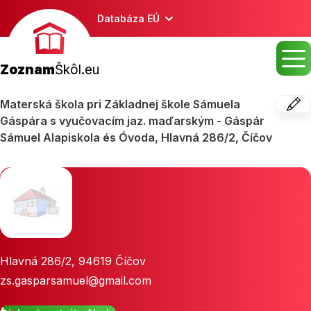
Databáza EÚ
Zoznam
Škôl.eu
Materská škola pri Základnej škole Sámuela
Gáspára s vyučovacím jaz. maďarským - Gáspár
Sámuel Alapiskola és Óvoda, Hlavná 286/2, Číčov
Hlavná 286/2
,
94619
Číčov
zs.gasparsamuel@gmail.com