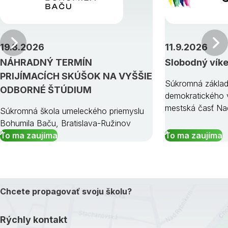
Predchádzajúci
19.8.2026
11.9.2026
NÁHRADNÝ TERMÍN
Slobodný vík
PRIJÍMACÍCH SKÚŠOK NA VYŠŠIE
Súkromná základ
ODBORNÉ ŠTÚDIUM
demokratického v
mestská časť Na
Súkromná škola umeleckého priemyslu
Bohumila Baču, Bratislava-Ružinov
To ma zaujíma
To ma zaujíma
Chcete propagovať svoju školu?
Rýchly kontakt