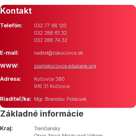
Kontakt
Telefón:
032 77 98 120
032 286 61 32
032 286 74 32
E-mail:
riaditel@zskocovce.sk
WWW:
zssmskocovce.edupage.org
Adresa:
Kočovce 380
916 31 Kočovce
Riaditeľ/ka:
Mgr. Branislav Polacsek
Základné informácie
Kraj:
Trenčiansky
Okres Nové Mesto nad Váhom