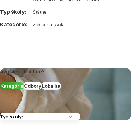
Typ školy:
Štátne
Kategórie:
Základná škola
Akú školu hľadáte?
Kategórie
Odbory
Lokalita
Vyberte kraj