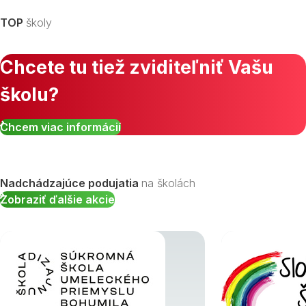
TOP
školy
Chcete tu tiež zviditeľniť Vašu
školu?
Zobraziť všetky študijné odbory »
Chcem viac informácií
Nadchádzajúce podujatia
na školách
Zobraziť ďalšie akcie