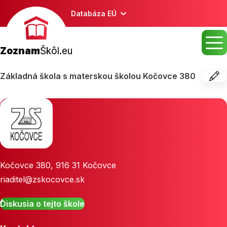
Databáza EÚ
Zoznam
Škôl.eu
Základná škola s materskou školou Kočovce 380
Kočovce 380
,
916 31
Kočovce
riaditel@zskocovce.sk
Diskusia o tejto škole