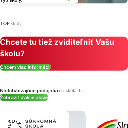
Vyberte kraj
TOP
školy
Chcete tu tiež zviditeľniť Vašu
školu?
Zobraziť všetky študijné odbory »
Chcem viac informácií
Nadchádzajúce podujatia
na školách
Zobraziť ďalšie akcie