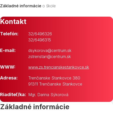
Základné informácie
o škole
Kontakt
Telefón:
32/6496326
32/6496315
E-mail:
dsykorova@centrum.sk
zstrenstan@centrum.sk
WWW:
www.zs.trencianskestankovce.sk
Adresa:
Trenčianske Stankovce 380
91311 Trenčianske Stankovce
Riaditeľ/ka:
Mgr. Darina Sýkorová
Základné informácie