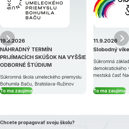
Predchádzajúci
19.8.2026
11.9.2026
NÁHRADNÝ TERMÍN
Slobodný vík
PRIJÍMACÍCH SKÚŠOK NA VYŠŠIE
Súkromná základ
ODBORNÉ ŠTÚDIUM
demokratického v
mestská časť Na
Súkromná škola umeleckého priemyslu
Bohumila Baču, Bratislava-Ružinov
To ma zaujíma
To ma zaujíma
Chcete propagovať svoju školu?