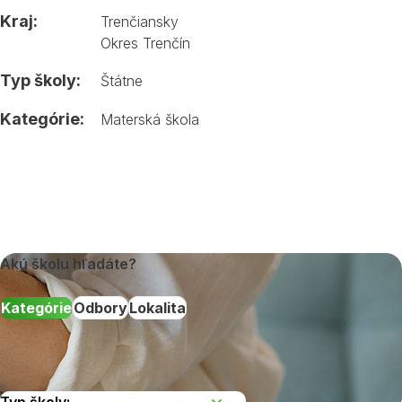
Kraj:
Trenčiansky
Okres Trenčín
Typ školy:
Štátne
Kategórie:
Materská škola
Akú školu hľadáte?
Kategórie
Odbory
Lokalita