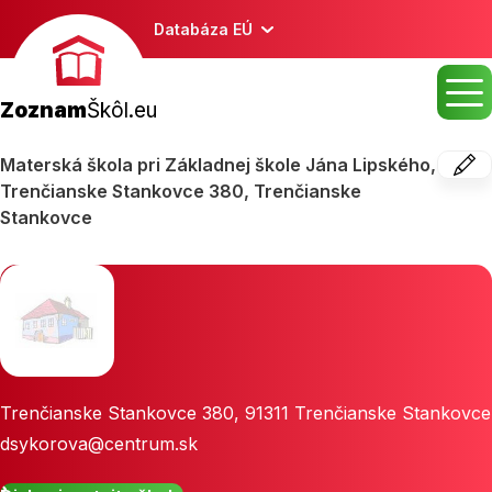
Databáza EÚ
Zoznam
Škôl.eu
Materská škola pri Základnej škole Jána Lipského,
Trenčianske Stankovce 380, Trenčianske
Stankovce
Trenčianske Stankovce 380
,
91311
Trenčianske Stankovce
dsykorova@centrum.sk