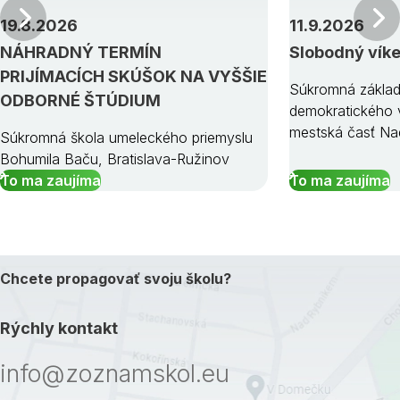
Predchádzajúci
19.8.2026
11.9.2026
NÁHRADNÝ TERMÍN
Slobodný vík
PRIJÍMACÍCH SKÚŠOK NA VYŠŠIE
Súkromná základ
ODBORNÉ ŠTÚDIUM
demokratického v
mestská časť Na
Súkromná škola umeleckého priemyslu
Bohumila Baču, Bratislava-Ružinov
To ma zaujíma
To ma zaujíma
Chcete propagovať svoju školu?
Rýchly kontakt
info@zoznamskol.eu