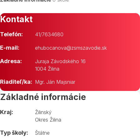
Kontakt
Telefón:
41/7634680
E-mail:
ehubocanova@zsmszavodie.sk
Adresa:
Juraja Závodského 16
1004 Žilina
Riaditeľ/ka:
Mgr. Ján Majsniar
Základné informácie
Kraj:
Žilinský
Okres Žilina
Typ školy:
Štátne