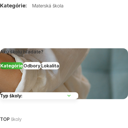
Kategórie:
Materská škola
Akú školu hľadáte?
Kategórie
Odbory
Lokalita
Vyberte kraj
TOP
školy