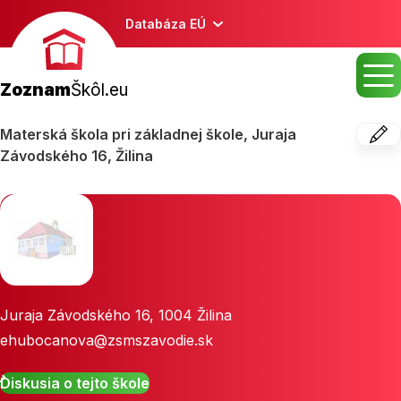
Databáza EÚ
Zoznam
Škôl.eu
Materská škola pri základnej škole, Juraja
Závodského 16, Žilina
Juraja Závodského 16
,
1004
Žilina
ehubocanova@zsmszavodie.sk
Diskusia o tejto škole