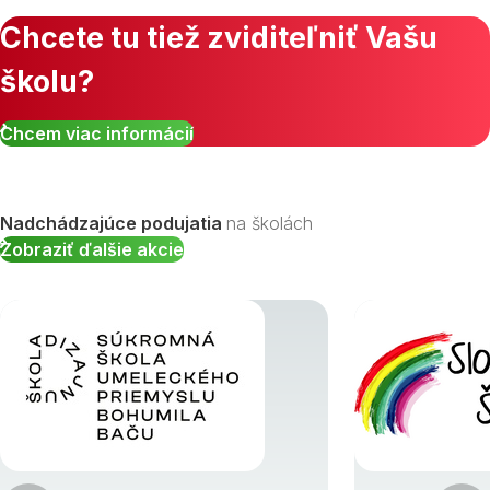
Chcete tu tiež zviditeľniť Vašu
školu?
Zobraziť všetky študijné odbory »
Chcem viac informácií
Nadchádzajúce podujatia
na školách
Zobraziť ďalšie akcie