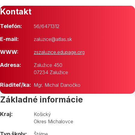
Kontakt
Telefón:
56/6471312
E-mail:
zaluzice@atlas.sk
WWW:
zszaluzice.edupage.org
Adresa:
Zalužice 450
07234 Zalužice
Riaditeľ/ka:
Mgr. Michal Danočko
Základné informácie
Kraj:
Košický
Okres Michalovce
Typ školy:
Štátne