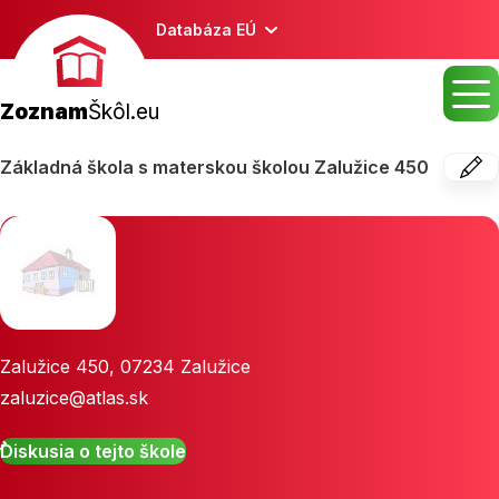
Databáza EÚ
Zoznam
Škôl.eu
Základná škola s materskou školou Zalužice 450
Zalužice 450
,
07234
Zalužice
zaluzice@atlas.sk
Diskusia o tejto škole