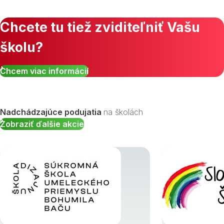
Chcete tu tiež zviditeľniť Vašu
školu?
Zobraziť všetky študijné odbory »
Chcem viac informácií
Nadchádzajúce podujatia
na školách
Zobraziť ďalšie akcie