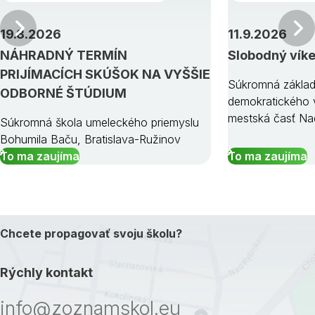
Predchádzajúci
19.8.2026
11.9.2026
NÁHRADNÝ TERMÍN
Slobodný vík
PRIJÍMACÍCH SKÚŠOK NA VYŠŠIE
Súkromná základ
ODBORNÉ ŠTÚDIUM
demokratického v
mestská časť Na
Súkromná škola umeleckého priemyslu
Bohumila Baču, Bratislava-Ružinov
To ma zaujíma
To ma zaujíma
Chcete propagovať svoju školu?
Rýchly kontakt
info@zoznamskol.eu