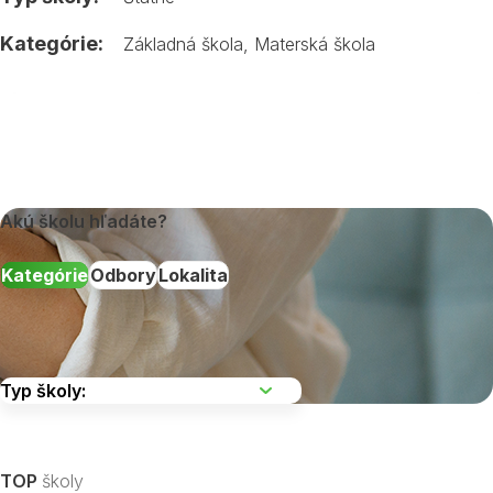
Kategórie:
Základná škola
,
Materská škola
Akú školu hľadáte?
Kategórie
Odbory
Lokalita
Vyberte kraj
TOP
školy