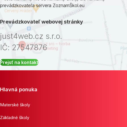
prevádzkovateľa servera ZoznamŠkol.eu
Prevádzkovateľ webovej stránky
just4web.cz s.r.o.
IČ: 27547876
Prejsť na kontakt
Hlavná ponuka
Materské školy
Základné školy