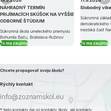
19.8.2026
11.9.2026
NÁHRADNÝ TERMÍN
Slobodný vík
PRIJÍMACÍCH SKÚŠOK NA VYŠŠIE
Súkromná základ
ODBORNÉ ŠTÚDIUM
demokratického v
mestská časť Na
Súkromná škola umeleckého priemyslu
Bohumila Baču, Bratislava-Ružinov
To ma zaujíma
To ma zaujíma
Chcete propagovať svoju školu?
Rýchly kontakt
info@zoznamskol.eu
* tieto kontakty nie sú kontakty školy, ale kontakty