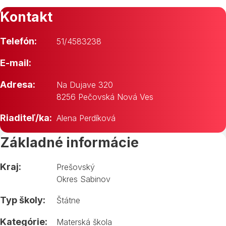
Kontakt
Telefón:
51/4583238
E-mail:
Adresa:
Na Dujave 320
8256 Pečovská Nová Ves
Riaditeľ/ka:
Alena Perdíková
Základné informácie
Kraj:
Prešovský
Okres Sabinov
Typ školy:
Štátne
Kategórie:
Materská škola