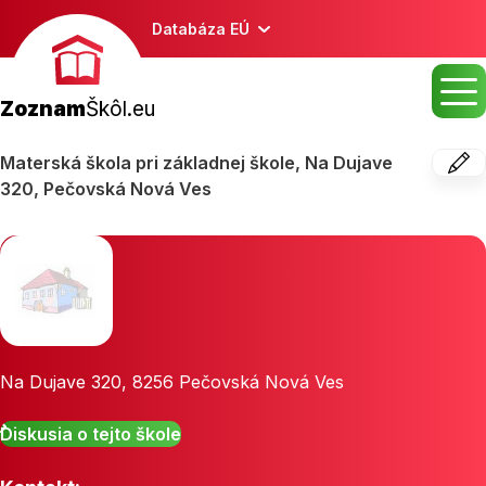
Databáza EÚ
Zoznam
Škôl.eu
Materská škola pri základnej škole, Na Dujave
320, Pečovská Nová Ves
Na Dujave 320
,
8256
Pečovská Nová Ves
Diskusia o tejto škole