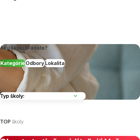
Akú školu hľadáte?
Kategórie
Odbory
Lokalita
Vyberte kraj
TOP
školy