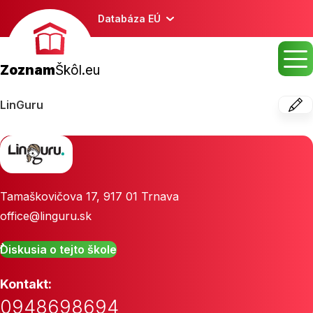
Databáza EÚ
Zoznam
Škôl.eu
LinGuru
Tamaškovičova 17
,
917 01
Trnava
office@linguru.sk
Diskusia o tejto škole
Kontakt:
0948698694