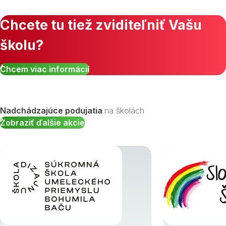
Chcete tu tiež zviditeľniť Vašu
školu?
Zobraziť všetky študijné odbory »
Chcem viac informácií
Nadchádzajúce podujatia
na školách
Zobraziť ďalšie akcie