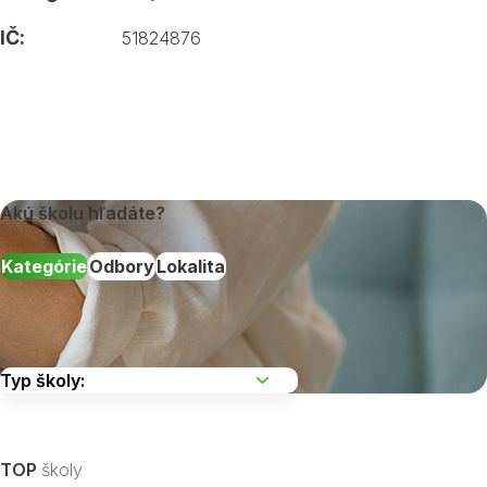
IČ:
51824876
Akú školu hľadáte?
Kategórie
Odbory
Lokalita
Vyberte kraj
TOP
školy