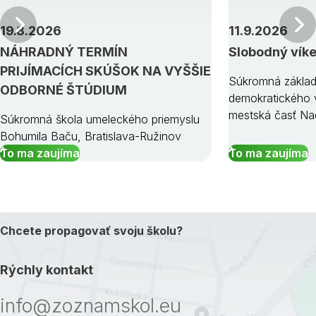
Predchádzajúci
19.8.2026
11.9.2026
NÁHRADNÝ TERMÍN
Slobodný vík
PRIJÍMACÍCH SKÚŠOK NA VYŠŠIE
Súkromná základ
ODBORNÉ ŠTÚDIUM
demokratického v
mestská časť Na
Súkromná škola umeleckého priemyslu
Bohumila Baču, Bratislava-Ružinov
To ma zaujíma
To ma zaujíma
Chcete propagovať svoju školu?
Rýchly kontakt
info@zoznamskol.eu