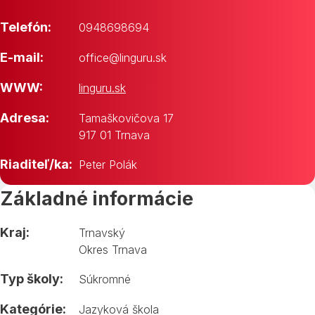
Telefón:
0948698694
E-mail:
office@linguru.sk
WWW:
linguru.sk
Adresa:
Tamaškovičova 17
917 01 Trnava
Riaditeľ/ka:
Peter Polák
Základné informácie
Kraj:
Trnavský
Okres Trnava
Typ školy:
Súkromné
Kategórie:
Jazyková škola