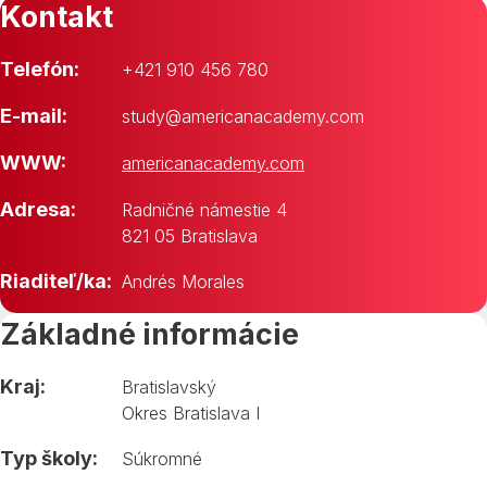
Kontakt
Telefón:
+421 910 456 780
E-mail:
study@americanacademy.com
WWW:
americanacademy.com
Adresa:
Radničné námestie 4
821 05 Bratislava
Riaditeľ/ka:
Andrés Morales
Základné informácie
Kraj:
Bratislavský
Okres Bratislava I
Typ školy:
Súkromné