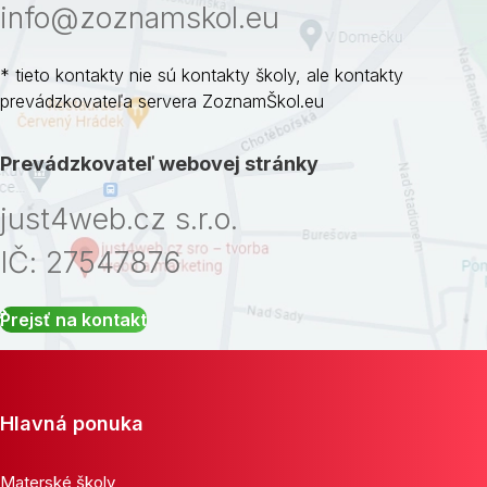
info@zoznamskol.eu
* tieto kontakty nie sú kontakty školy, ale kontakty
prevádzkovateľa servera ZoznamŠkol.eu
Prevádzkovateľ webovej stránky
just4web.cz s.r.o.
IČ: 27547876
Prejsť na kontakt
Hlavná ponuka
Materské školy