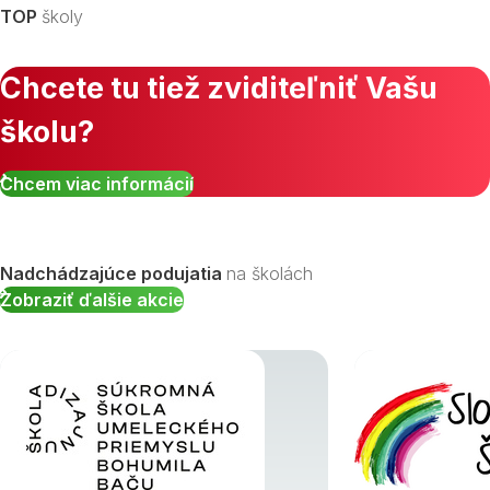
TOP
školy
Chcete tu tiež zviditeľniť Vašu
školu?
Zobraziť všetky študijné odbory »
Chcem viac informácií
Nadchádzajúce podujatia
na školách
Zobraziť ďalšie akcie