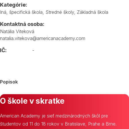
Kategórie:
Iná, špecifická škola
,
Stredné školy
,
Základná škola
Kontaktná osoba:
Natália Viteková
natalia.vitekova@americanacademy.com
IČ:
-
Popisok
O škole v skratke
American Academy je sieť medzinárodných škôl pre
študentov od 11 do 18 rokov v Bratislave, Prahe a Brne.