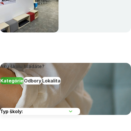
Akú školu hľadáte?
Kategórie
Odbory
Lokalita
Vyberte kraj