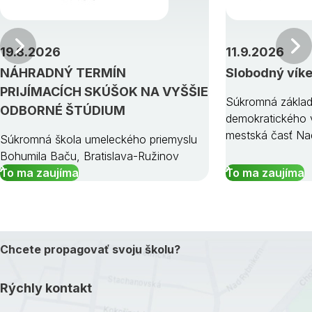
Predchádzajúci
19.8.2026
11.9.2026
NÁHRADNÝ TERMÍN
Slobodný vík
PRIJÍMACÍCH SKÚŠOK NA VYŠŠIE
Súkromná základ
ODBORNÉ ŠTÚDIUM
demokratického v
mestská časť Na
Súkromná škola umeleckého priemyslu
Bohumila Baču, Bratislava-Ružinov
To ma zaujíma
To ma zaujíma
Chcete propagovať svoju školu?
Rýchly kontakt