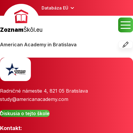
Databáza EÚ
Zoznam
Škôl.eu
American Academy in Bratislava
Radničné námestie 4
,
821 05
Bratislava
study@americanacademy.com
Diskusia o tejto škole
Kontakt: