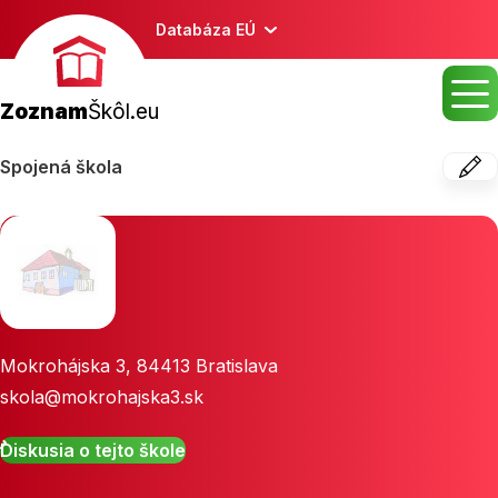
Databáza EÚ
Zoznam
Škôl.eu
Spojená škola
Mokrohájska 3
,
84413
Bratislava
skola@mokrohajska3.sk
Diskusia o tejto škole