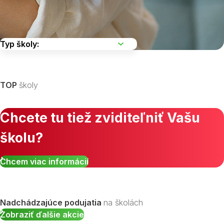
Vyberte kraj
TOP
školy
Chcete tu tiež zviditeľniť Vašu
školu?
Zobraziť všetky študijné odbory »
Chcem viac informácií
Nadchádzajúce podujatia
na školách
Zobraziť ďalšie akcie