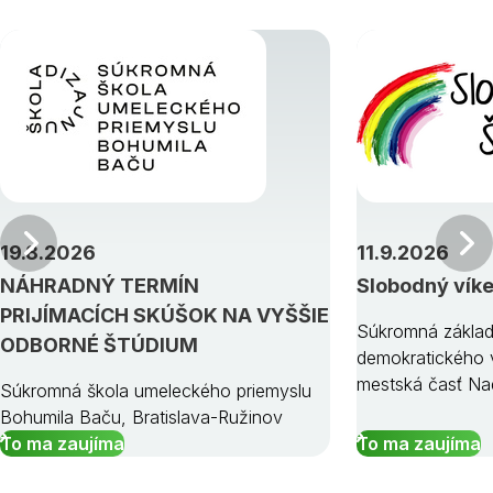
Predchádzajúci
19.8.2026
11.9.2026
NÁHRADNÝ TERMÍN
Slobodný vík
PRIJÍMACÍCH SKÚŠOK NA VYŠŠIE
Súkromná základ
ODBORNÉ ŠTÚDIUM
demokratického v
mestská časť Na
Súkromná škola umeleckého priemyslu
Bohumila Baču, Bratislava-Ružinov
To ma zaujíma
To ma zaujíma