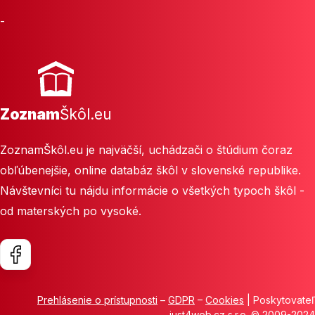
-
Zoznam
Škôl.eu
ZoznamŠkôl.eu je najväčší, uchádzači o štúdium čoraz
obľúbenejšie, online databáz škôl v slovenské republike.
Návštevníci tu nájdu informácie o všetkých typoch škôl -
od materských po vysoké.
Prehlásenie o prístupnosti
–
GDPR
–
Cookies
| Poskytovateľ
just4web.cz s.r.o.
© 2009-2024