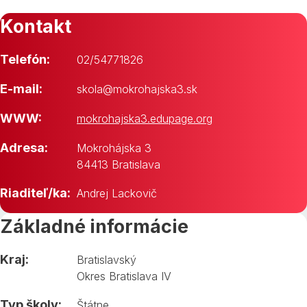
Kontakt
Telefón:
02/54771826
E-mail:
skola@mokrohajska3.sk
WWW:
mokrohajska3.edupage.org
Adresa:
Mokrohájska 3
84413 Bratislava
Riaditeľ/ka:
Andrej Lackovič
Základné informácie
Kraj:
Bratislavský
Okres Bratislava IV
Typ školy:
Štátne