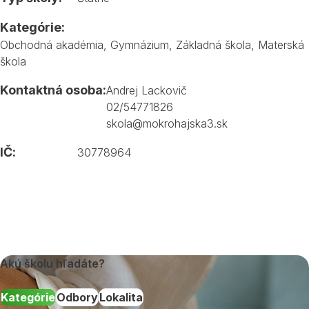
Kategórie:
Obchodná akadémia
,
Gymnázium
,
Základná škola
,
Materská
škola
Kontaktná osoba:
Andrej Lackovič
02/54771826
skola@mokrohajska3.sk
IČ:
30778964
Akú školu hľadáte?
Kategórie
Odbory
Lokalita