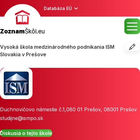
Databáza EÚ
Zoznam
Škôl.eu
Vysoká škola medzinárodného podnikania ISM
Slovakia v Prešove
Duchnovičovo námestie č.1,080 01 Prešov
,
08001
Prešov
studijne@ismpo.sk
Diskusia o tejto škole