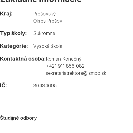
Kraj:
Prešovský
Okres Prešov
Typ školy:
Súkromné
Kategórie:
Vysoká škola
Kontaktná osoba:
Roman Konečný
+421 911 856 082
sekretariatrektora@ismpo.sk
IČ:
36484695
Študijné odbory