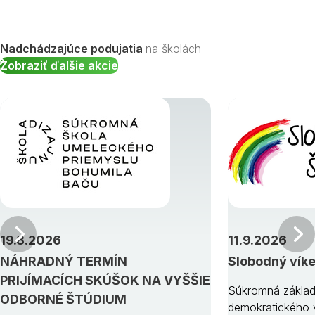
Nadchádzajúce podujatia
na školách
Zobraziť ďalšie akcie
Predchádzajúci
19.8.2026
11.9.2026
NÁHRADNÝ TERMÍN
Slobodný vík
PRIJÍMACÍCH SKÚŠOK NA VYŠŠIE
Súkromná základ
ODBORNÉ ŠTÚDIUM
demokratického v