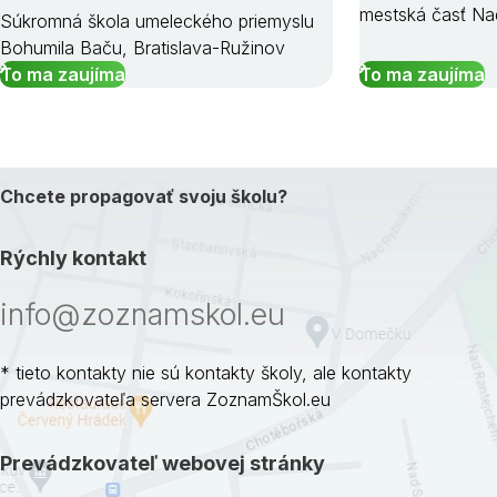
mestská časť Na
Súkromná škola umeleckého priemyslu
Bohumila Baču, Bratislava-Ružinov
To ma zaujíma
To ma zaujíma
Chcete propagovať svoju školu?
Rýchly kontakt
info@zoznamskol.eu
* tieto kontakty nie sú kontakty školy, ale kontakty
prevádzkovateľa servera ZoznamŠkol.eu
Prevádzkovateľ webovej stránky