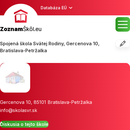
Databáza EÚ
Zoznam
Škôl.eu
Spojená škola Svätej Rodiny, Gercenova 10,
Bratislava-Petržalka
Gercenova 10
,
85101
Bratislava-Petržalka
info@skolasvr.sk
Diskusia o tejto škole