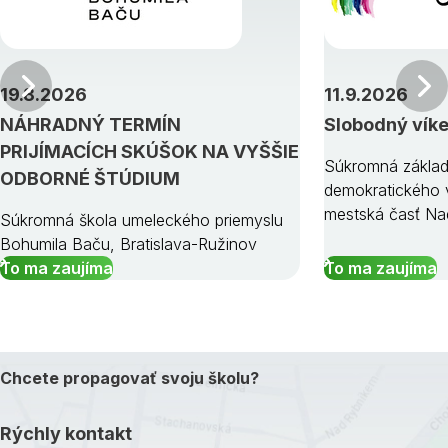
Predchádzajúci
19.8.2026
11.9.2026
NÁHRADNÝ TERMÍN
Slobodný vík
PRIJÍMACÍCH SKÚŠOK NA VYŠŠIE
Súkromná základ
ODBORNÉ ŠTÚDIUM
demokratického v
mestská časť Na
Súkromná škola umeleckého priemyslu
Bohumila Baču, Bratislava-Ružinov
To ma zaujíma
To ma zaujíma
Chcete propagovať svoju školu?
Rýchly kontakt