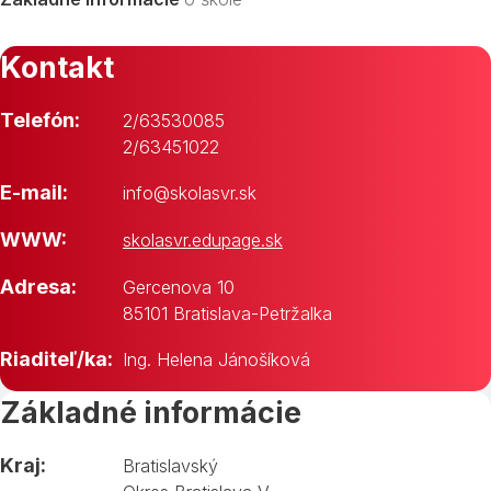
Kontakt
Telefón:
2/63530085
2/63451022
E-mail:
info@skolasvr.sk
WWW:
skolasvr.edupage.sk
Adresa:
Gercenova 10
85101 Bratislava-Petržalka
Riaditeľ/ka:
Ing. Helena Jánošíková
Základné informácie
Kraj:
Bratislavský