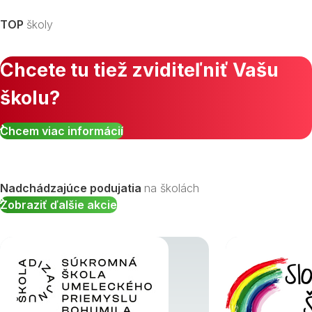
TOP
školy
Chcete tu tiež zviditeľniť Vašu
školu?
Zobraziť všetky študijné odbory »
Chcem viac informácií
Nadchádzajúce podujatia
na školách
Zobraziť ďalšie akcie