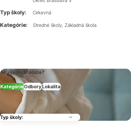
Okres Bratislava V
Typ školy:
Cirkevná
Kategórie:
Stredné školy
,
Základná škola
Akú školu hľadáte?
Kategórie
Odbory
Lokalita
Vyberte kraj