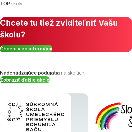
TOP
školy
Chcete tu tiež zviditeľniť Vašu
školu?
Zobraziť všetky študijné odbory »
Chcem viac informácií
Nadchádzajúce podujatia
na školách
Zobraziť ďalšie akcie