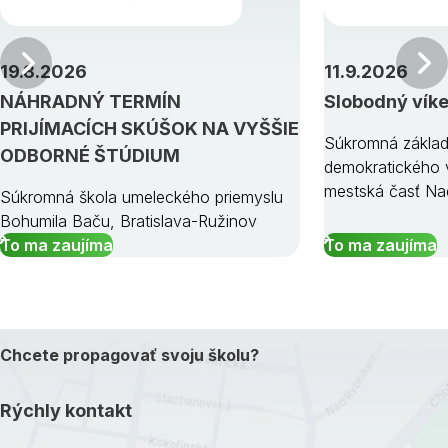
Predchádzajúci
19.8.2026
11.9.2026
NÁHRADNÝ TERMÍN
Slobodný vík
PRIJÍMACÍCH SKÚŠOK NA VYŠŠIE
Súkromná základ
ODBORNÉ ŠTÚDIUM
demokratického v
mestská časť Na
Súkromná škola umeleckého priemyslu
Bohumila Baču, Bratislava-Ružinov
To ma zaujíma
To ma zaujíma
Chcete propagovať svoju školu?
Rýchly kontakt