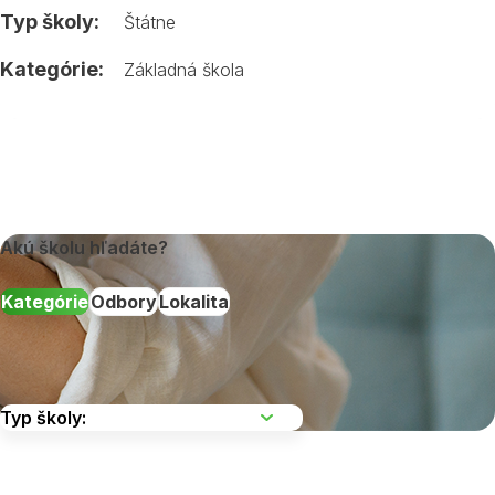
Typ školy:
Štátne
Kategórie:
Základná škola
Akú školu hľadáte?
Kategórie
Odbory
Lokalita
Vyberte kraj