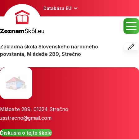
Databáza EÚ
Zoznam
Škôl.eu
Základná škola Slovenského národného
povstania, Mládeže 289, Strečno
Mládeže 289
,
01324
Strečno
zsstrecno@gmail.com
Diskusia o tejto škole