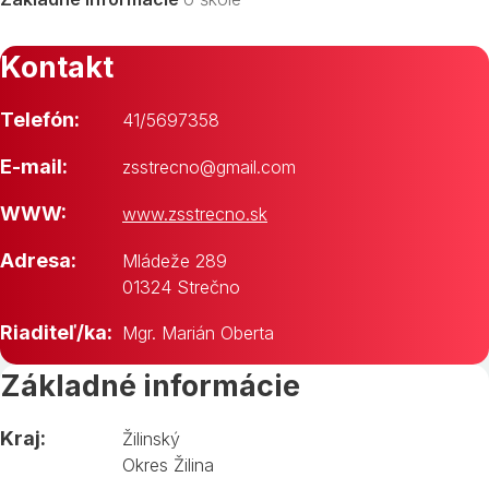
Kontakt
Telefón:
41/5697358
E-mail:
zsstrecno@gmail.com
WWW:
www.zsstrecno.sk
Adresa:
Mládeže 289
01324 Strečno
Riaditeľ/ka:
Mgr. Marián Oberta
Základné informácie
Kraj:
Žilinský
Okres Žilina