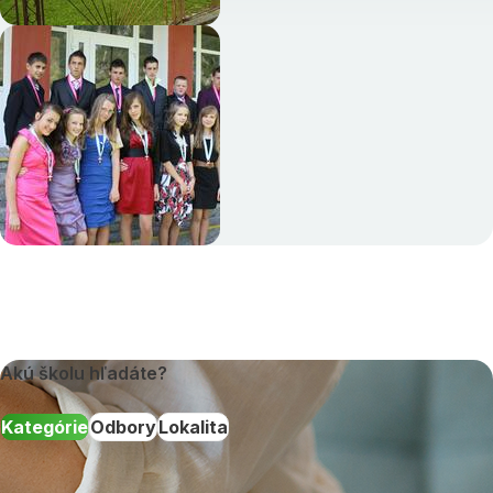
Akú školu hľadáte?
Kategórie
Odbory
Lokalita