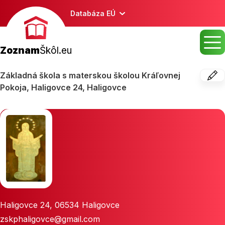
Databáza EÚ
Zoznam
Škôl.eu
Základná škola s materskou školou Kráľovnej
Pokoja, Haligovce 24, Haligovce
Haligovce 24
,
06534
Haligovce
zskphaligovce@gmail.com