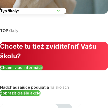
Vyberte kraj
TOP
školy
Chcete tu tiež zviditeľniť Vašu
školu?
Zobraziť všetky študijné odbory »
Chcem viac informácií
Nadchádzajúce podujatia
na školách
Zobraziť ďalšie akcie