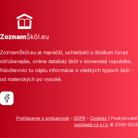
Zoznam
Škôl.eu
ZoznamŠkôl.eu je najväčší, uchádzači o štúdium čoraz
obľúbenejšie, online databáz škôl v slovenské republike.
Návštevníci tu nájdu informácie o všetkých typoch škôl -
od materských po vysoké.
Prehlásenie o prístupnosti
–
GDPR
–
Cookies
| Poskytovateľ
just4web.cz s.r.o.
© 2009-2024