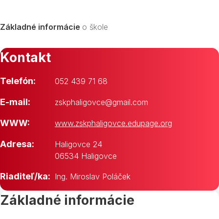
Základné informácie
o škole
Kontakt
Telefón:
052 439 71 68
E-mail:
zskphaligovce@gmail.com
WWW:
www.zskphaligovce.edupage.org
Adresa:
Haligovce 24
06534 Haligovce
Riaditeľ/ka:
Ing. Miroslav Poláček
Základné informácie