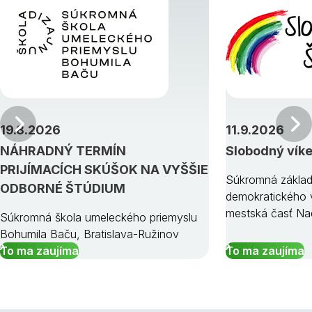
Predchádzajúci
19.8.2026
11.9.2026
NÁHRADNÝ TERMÍN
Slobodný vík
PRIJÍMACÍCH SKÚŠOK NA VYŠŠIE
Súkromná základ
ODBORNÉ ŠTÚDIUM
demokratického v
mestská časť Na
Súkromná škola umeleckého priemyslu
Bohumila Baču, Bratislava-Ružinov
To ma zaujíma
To ma zaujíma