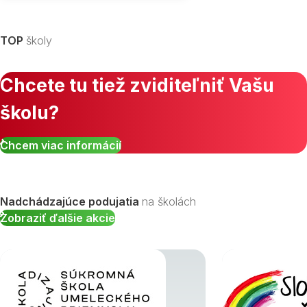
Vyberte kraj
TOP
školy
Chcete tu tiež zviditeľniť Vašu
školu?
Zobraziť všetky študijné odbory »
Chcem viac informácií
Nadchádzajúce podujatia
na školách
Zobraziť ďalšie akcie