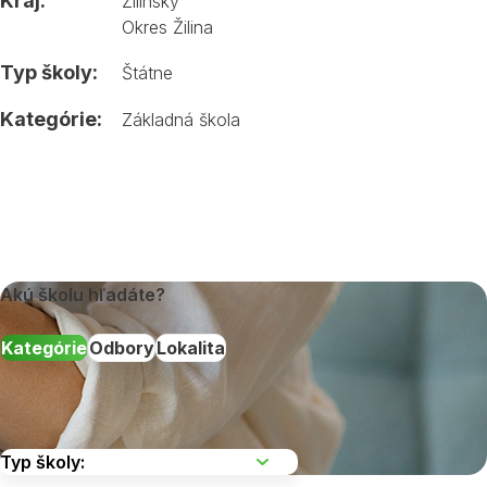
Kraj:
Žilinský
Okres Žilina
Typ školy:
Štátne
Kategórie:
Základná škola
Akú školu hľadáte?
Kategórie
Odbory
Lokalita