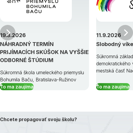
Predchádzajúci
19.8.2026
11.9.2026
NÁHRADNÝ TERMÍN
Slobodný vík
PRIJÍMACÍCH SKÚŠOK NA VYŠŠIE
Súkromná základ
ODBORNÉ ŠTÚDIUM
demokratického v
mestská časť Na
Súkromná škola umeleckého priemyslu
Bohumila Baču, Bratislava-Ružinov
To ma zaujíma
To ma zaujíma
Chcete propagovať svoju školu?