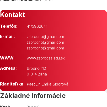
Kontakt
Telefón:
41/5962041
E-mail:
zsbrodno@gmail.com
zsbrodno@gmail.com
zsbrodno@gmail.com
WWW:
www.zsbrodza.edu.sk
Adresa:
Brodno 110
01014 Žilina
Riaditeľ/ka:
PaedDr. Emília Sidorová
Základné informácie