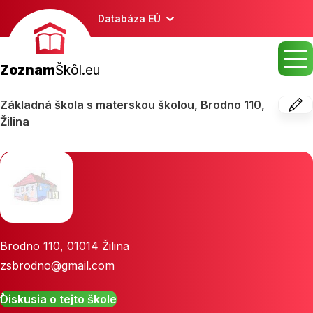
Databáza EÚ
Zoznam
Škôl.eu
Základná škola s materskou školou, Brodno 110,
Žilina
Brodno 110
,
01014
Žilina
zsbrodno@gmail.com
Diskusia o tejto škole