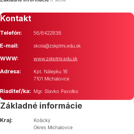
Kontakt
Telefón:
56/6422838
E-mail:
skola@zskptmi.edu.sk
WWW:
www.zskptmi.edu.sk
Adresa:
Kpt. Nálepku 16
7101 Michalovce
Riaditeľ/ka:
Mgr. Slavko Pavolko
Základné informácie
Kraj:
Košický
Okres Michalovce