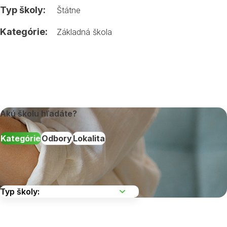
Typ školy:
Štátne
Kategórie:
Základná škola
Akú školu hľadáte?
Kategórie
Odbory
Lokalita
Vyberte kraj