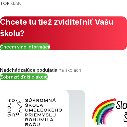
TOP
školy
Chcete tu tiež zviditeľniť Vašu
školu?
Zobraziť všetky študijné odbory »
Chcem viac informácií
Nadchádzajúce podujatia
na školách
Zobraziť ďalšie akcie