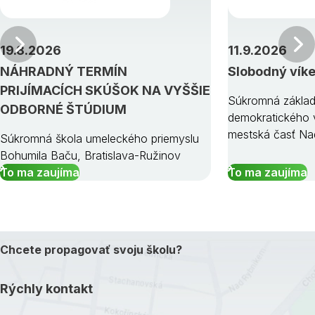
Predchádzajúci
19.8.2026
11.9.2026
NÁHRADNÝ TERMÍN
Slobodný vík
PRIJÍMACÍCH SKÚŠOK NA VYŠŠIE
Súkromná základ
ODBORNÉ ŠTÚDIUM
demokratického v
mestská časť Na
Súkromná škola umeleckého priemyslu
Bohumila Baču, Bratislava-Ružinov
To ma zaujíma
To ma zaujíma
Chcete propagovať svoju školu?
Rýchly kontakt