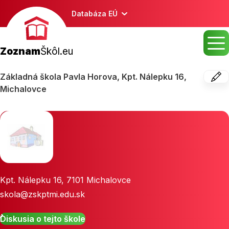
Databáza EÚ
Zoznam
Škôl.eu
Základná škola Pavla Horova, Kpt. Nálepku 16,
Michalovce
Kpt. Nálepku 16
,
7101
Michalovce
skola@zskptmi.edu.sk
Diskusia o tejto škole