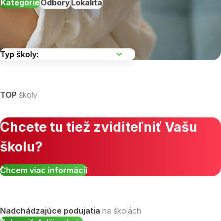
Kategórie
Odbory
Lokalita
Vyberte kraj
TOP
školy
Chcete tu tiež zviditeľniť Vašu
školu?
Zobraziť všetky študijné odbory »
Chcem viac informácií
Nadchádzajúce podujatia
na školách