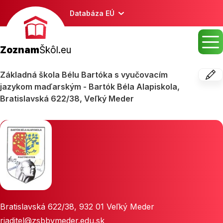
Databáza EÚ
Zoznam
Škôl.eu
Základná škola Bélu Bartóka s vyučovacím
jazykom maďarským - Bartók Béla Alapiskola,
Bratislavská 622/38, Veľký Meder
Bratislavská 622/38
,
932 01
Veľký Meder
riaditel@zsbbvmeder.edu.sk