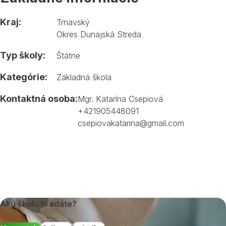
Kraj:
Trnavský
Okres Dunajská Streda
Typ školy:
Štátne
Kategórie:
Základná škola
Kontaktná osoba:
Mgr. Katarína Csepiová
+421905448091
csepiovakatarina@gmail.com
Akú školu hľadáte?