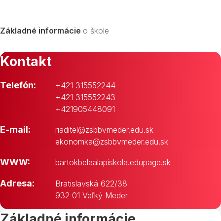
Základné informácie
o škole
Kontakt
Telefón:
+421 315552244
+421 315552243
+421905448091
E-mail:
riaditel@zsbbvmeder.edu.sk
ekonomka@zsbbvmeder.edu.sk
WWW:
bartokbelaalapiskola.edupage.sk
Adresa:
Bratislavská 622/38
932 01 Veľký Meder
Základné informácie