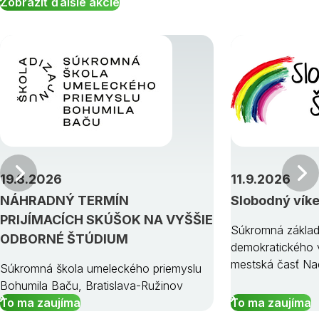
Zobraziť ďalšie akcie
Predchádzajúci
19.8.2026
11.9.2026
NÁHRADNÝ TERMÍN
Slobodný vík
PRIJÍMACÍCH SKÚŠOK NA VYŠŠIE
Súkromná základ
ODBORNÉ ŠTÚDIUM
demokratického v
mestská časť Na
Súkromná škola umeleckého priemyslu
Bohumila Baču, Bratislava-Ružinov
To ma zaujíma
To ma zaujíma