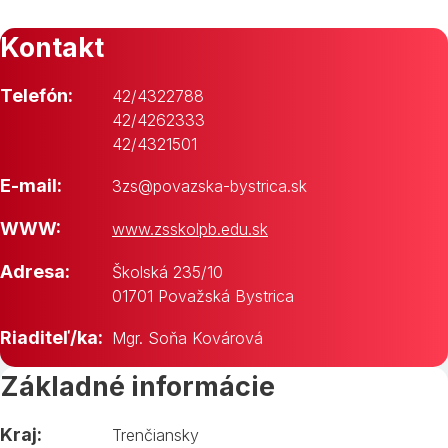
Kontakt
Telefón:
42/4322788
42/4262333
42/4321501
E-mail:
3zs@povazska-bystrica.sk
WWW:
www.zsskolpb.edu.sk
Adresa:
Školská 235/10
01701 Považská Bystrica
Riaditeľ/ka:
Mgr. Soňa Kovárová
Základné informácie
Kraj:
Trenčiansky