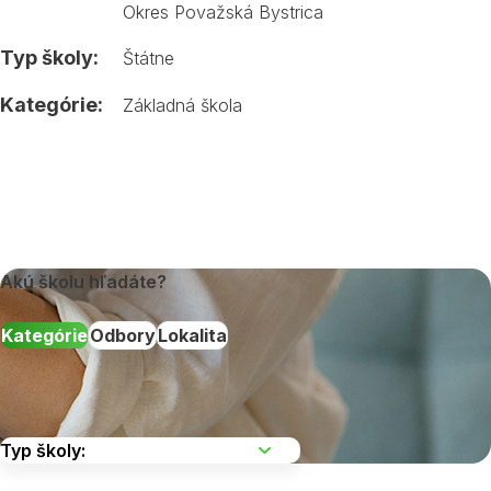
Okres Považská Bystrica
Typ školy:
Štátne
Kategórie:
Základná škola
Akú školu hľadáte?
Kategórie
Odbory
Lokalita
Vyberte kraj