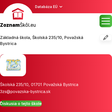
Databáza EÚ
Zoznam
Škôl.eu
Základná škola, Školská 235/10, Považská
Bystrica
Školská 235/10
,
01701
Považská Bystrica
3zs@povazska-bystrica.sk
Diskusia o tejto škole