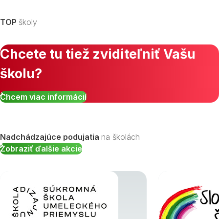
TOP
školy
Chcete tu tiež zviditeľniť Vašu
školu?
Zobraziť všetky študijné odbory »
Chcem viac informácií
Nadchádzajúce podujatia
na školách
Zobraziť ďalšie akcie