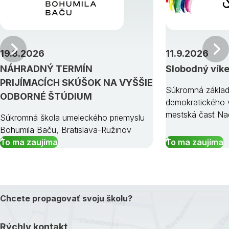
Predchádzajúci
19.8.2026
11.9.2026
NÁHRADNÝ TERMÍN
Slobodný vík
PRIJÍMACÍCH SKÚŠOK NA VYŠŠIE
Súkromná základ
ODBORNÉ ŠTÚDIUM
demokratického v
mestská časť Na
Súkromná škola umeleckého priemyslu
Bohumila Baču, Bratislava-Ružinov
To ma zaujíma
To ma zaujíma
Chcete propagovať svoju školu?
Rýchly kontakt