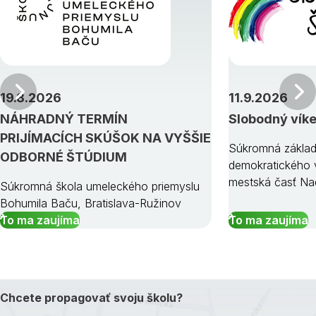
Predchádzajúci
19.8.2026
11.9.2026
NÁHRADNÝ TERMÍN
Slobodný vík
PRIJÍMACÍCH SKÚŠOK NA VYŠŠIE
Súkromná základ
ODBORNÉ ŠTÚDIUM
demokratického v
mestská časť Na
Súkromná škola umeleckého priemyslu
Bohumila Baču, Bratislava-Ružinov
To ma zaujíma
To ma zaujíma
Chcete propagovať svoju školu?