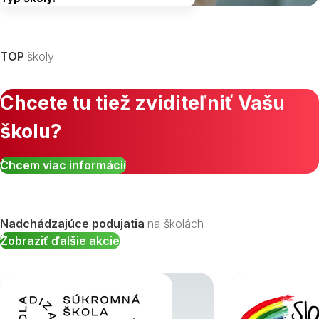
Vyberte kraj
TOP
školy
Chcete tu tiež zviditeľniť Vašu
školu?
Zobraziť všetky študijné odbory »
Chcem viac informácií
Nadchádzajúce podujatia
na školách
Zobraziť ďalšie akcie