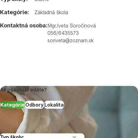
Kategórie:
Základná škola
Kontaktná osoba:
Mgr.Iveta Soročinová
056/6435573
soriveta@zoznam.sk
Akú školu hľadáte?
Kategórie
Odbory
Lokalita