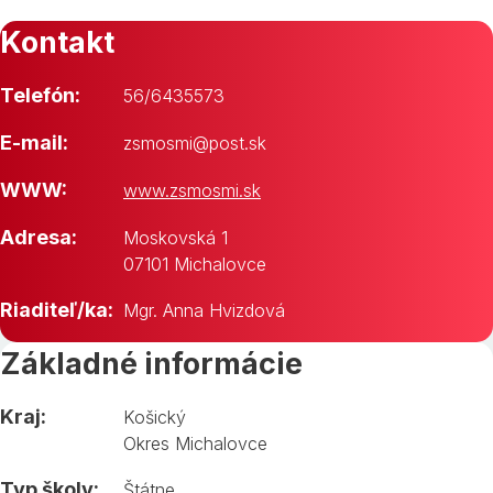
Kontakt
Telefón:
56/6435573
E-mail:
zsmosmi@post.sk
WWW:
www.zsmosmi.sk
Adresa:
Moskovská 1
07101 Michalovce
Riaditeľ/ka:
Mgr. Anna Hvizdová
Základné informácie
Kraj:
Košický
Okres Michalovce
Typ školy:
Štátne