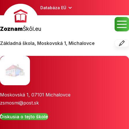
Databáza EÚ
Zoznam
Škôl.eu
Základná škola, Moskovská 1, Michalovce
Moskovská 1
,
07101
Michalovce
zsmosmi@post.sk
Diskusia o tejto škole