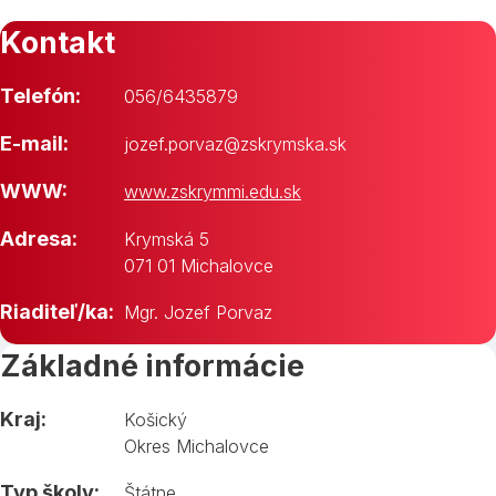
Kontakt
Telefón:
056/6435879
E-mail:
jozef.porvaz@zskrymska.sk
WWW:
www.zskrymmi.edu.sk
Adresa:
Krymská 5
071 01 Michalovce
Riaditeľ/ka:
Mgr. Jozef Porvaz
Základné informácie
Kraj:
Košický
Okres Michalovce
Typ školy:
Štátne