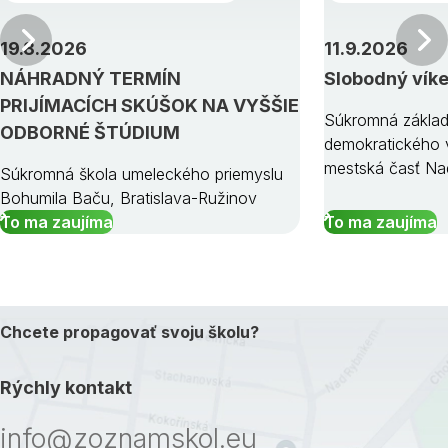
Predchádzajúci
19.8.2026
11.9.2026
NÁHRADNÝ TERMÍN
Slobodný vík
PRIJÍMACÍCH SKÚŠOK NA VYŠŠIE
Súkromná základ
ODBORNÉ ŠTÚDIUM
demokratického v
mestská časť Na
Súkromná škola umeleckého priemyslu
Bohumila Baču, Bratislava-Ružinov
To ma zaujíma
To ma zaujíma
Chcete propagovať svoju školu?
Rýchly kontakt
info@zoznamskol.eu