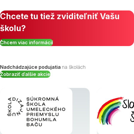
Chcete tu tiež zviditeľniť Vašu
školu?
Zobraziť všetky študijné odbory »
Chcem viac informácií
Nadchádzajúce podujatia
na školách
Zobraziť ďalšie akcie