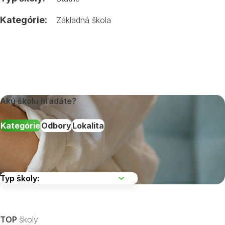
Kategórie:
Základná škola
Akú školu hľadáte?
Kategórie
Odbory
Lokalita
Vyberte kraj
TOP
školy