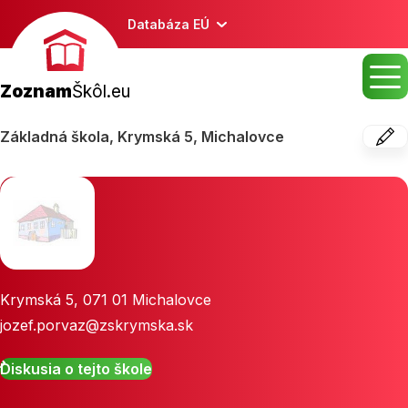
Databáza EÚ
Zoznam
Škôl.eu
Základná škola, Krymská 5, Michalovce
Krymská 5
,
071 01
Michalovce
jozef.porvaz@zskrymska.sk
Diskusia o tejto škole