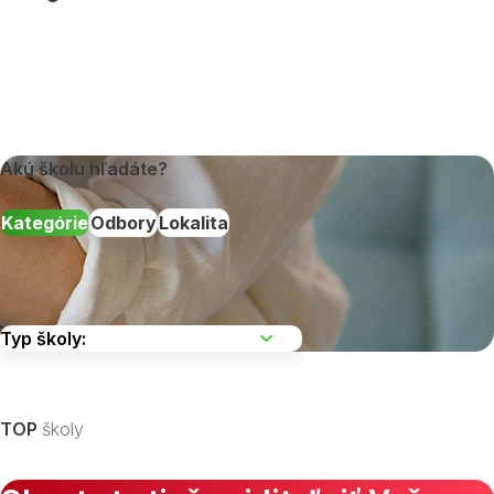
Akú školu hľadáte?
Kategórie
Odbory
Lokalita
Vyberte kraj
TOP
školy