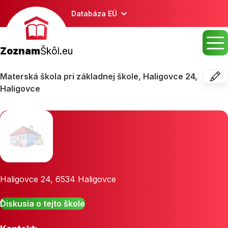
Databáza EÚ
Zoznam
Škôl.eu
Materská škola pri základnej škole, Haligovce 24,
Haligovce
Haligovce 24
,
6534
Haligovce
Diskusia o tejto škole