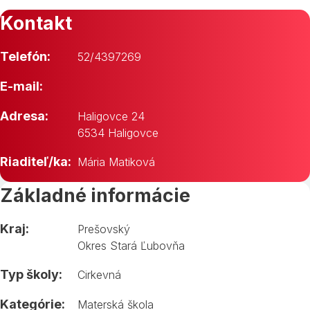
Kontakt
Telefón:
52/4397269
E-mail:
Adresa:
Haligovce 24
6534 Haligovce
Riaditeľ/ka:
Mária Matiková
Základné informácie
Kraj:
Prešovský
Okres Stará Ľubovňa
Typ školy:
Cirkevná
Kategórie:
Materská škola