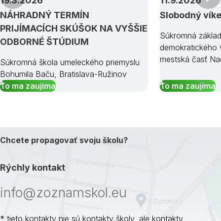
19.8.2026
11.9.2026
NÁHRADNÝ TERMÍN
Slobodný vík
PRIJÍMACÍCH SKÚŠOK NA VYŠŠIE
Súkromná základ
ODBORNÉ ŠTÚDIUM
demokratického v
mestská časť Na
Súkromná škola umeleckého priemyslu
Bohumila Baču, Bratislava-Ružinov
To ma zaujíma
To ma zaujíma
Chcete propagovať svoju školu?
Rýchly kontakt
info@zoznamskol.eu
* tieto kontakty nie sú kontakty školy, ale kontakty