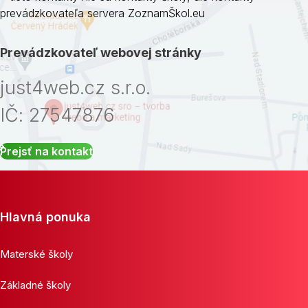
prevádzkovateľa servera ZoznamŠkol.eu
Prevádzkovateľ webovej stránky
just4web.cz s.r.o.
IČ: 27547876
Prejsť na kontakt
Hlavná ponuka
Materské školy
Základné školy