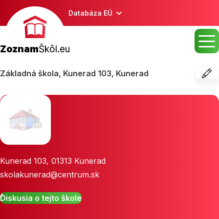
Databáza EÚ
Zoznam
Škôl.eu
Základná škola, Kunerad 103, Kunerad
Kunerad 103
,
01313
Kunerad
skolakunerad@centrum.sk
Diskusia o tejto škole