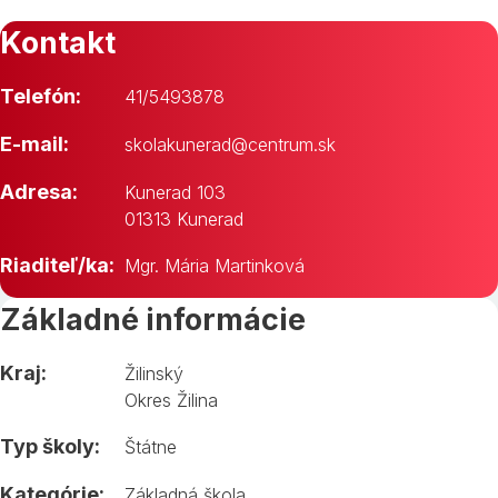
Kontakt
Telefón:
41/5493878
E-mail:
skolakunerad@centrum.sk
Adresa:
Kunerad 103
01313 Kunerad
Riaditeľ/ka:
Mgr. Mária Martinková
Základné informácie
Kraj:
Žilinský
Okres Žilina
Typ školy:
Štátne
Kategórie:
Základná škola