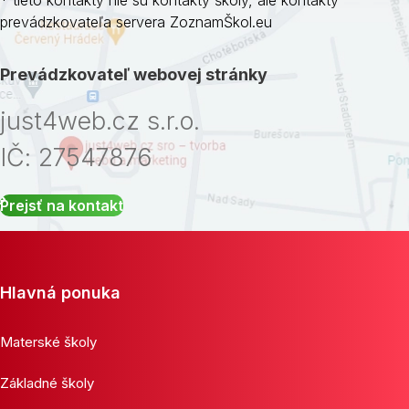
prevádzkovateľa servera ZoznamŠkol.eu
Prevádzkovateľ webovej stránky
just4web.cz s.r.o.
IČ: 27547876
Prejsť na kontakt
Hlavná ponuka
Materské školy
Základné školy