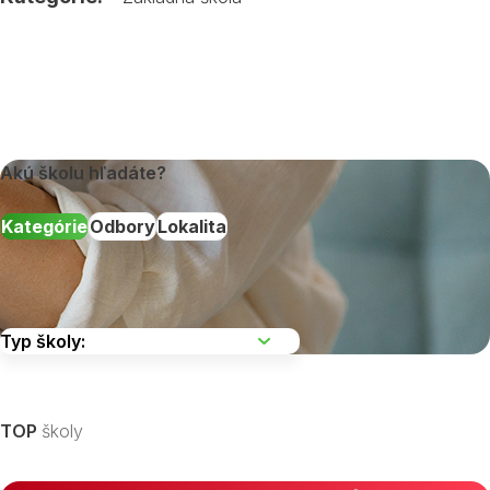
Akú školu hľadáte?
Kategórie
Odbory
Lokalita
Vyberte kraj
TOP
školy