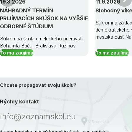
19.8.2026
11.9.2026
NÁHRADNÝ TERMÍN
Slobodný vík
PRIJÍMACÍCH SKÚŠOK NA VYŠŠIE
Súkromná základ
ODBORNÉ ŠTÚDIUM
demokratického v
mestská časť Na
Súkromná škola umeleckého priemyslu
Bohumila Baču, Bratislava-Ružinov
To ma zaujíma
To ma zaujíma
Chcete propagovať svoju školu?
Rýchly kontakt
info@zoznamskol.eu
* tieto kontakty nie sú kontakty školy, ale kontakty