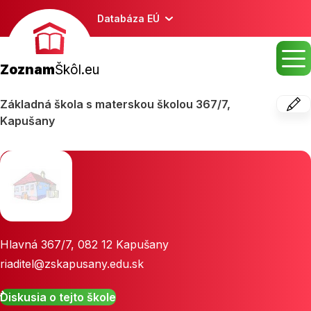
Databáza EÚ
Zoznam
Škôl.eu
Základná škola s materskou školou 367/7,
Kapušany
Hlavná 367/7
,
082 12
Kapušany
riaditel@zskapusany.edu.sk
Diskusia o tejto škole