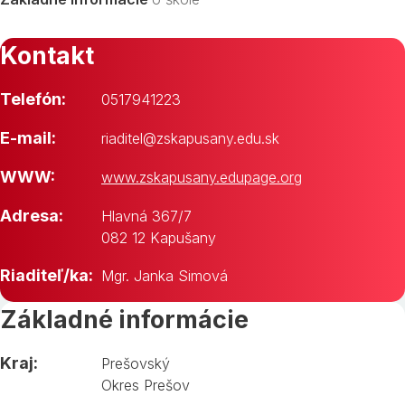
Kontakt
Telefón:
0517941223
E-mail:
riaditel@zskapusany.edu.sk
WWW:
www.zskapusany.edupage.org
Adresa:
Hlavná 367/7
082 12 Kapušany
Riaditeľ/ka:
Mgr. Janka Simová
Základné informácie
Kraj:
Prešovský
Okres Prešov