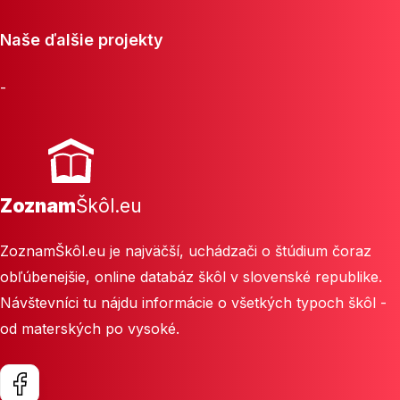
Naše ďalšie projekty
-
Zoznam
Škôl.eu
ZoznamŠkôl.eu je najväčší, uchádzači o štúdium čoraz
obľúbenejšie, online databáz škôl v slovenské republike.
Návštevníci tu nájdu informácie o všetkých typoch škôl -
od materských po vysoké.