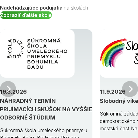
Nadchádzajúce podujatia
na školách
Zobraziť ďalšie akcie
Predchádzajúci
19.8.2026
11.9.2026
NÁHRADNÝ TERMÍN
Slobodný vík
PRIJÍMACÍCH SKÚŠOK NA VYŠŠIE
Súkromná základ
ODBORNÉ ŠTÚDIUM
demokratického v
mestská časť Na
Súkromná škola umeleckého priemyslu
Bohumila Baču, Bratislava-Ružinov