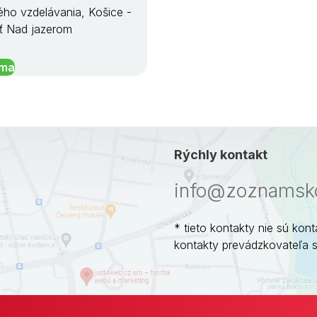
ého vzdelávania, Košice -
ť Nad jazerom
íma
Rýchly kontakt
info@zoznamsko
* tieto kontakty nie sú kont
kontakty prevádzkovateľa 