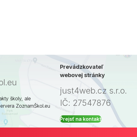
Prevádzkovateľ
webovej stránky
l.eu
just4web.cz s.r.o.
akty školy, ale
IČ: 27547876
servera ZoznamŠkol.eu
Prejsť na kontakt