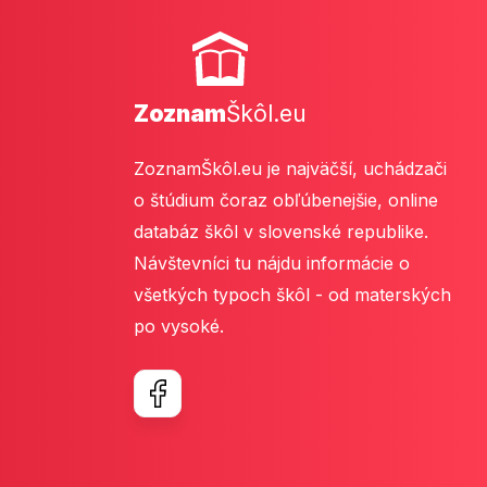
Zoznam
Škôl.eu
ZoznamŠkôl.eu je najväčší, uchádzači
o štúdium čoraz obľúbenejšie, online
databáz škôl v slovenské republike.
Návštevníci tu nájdu informácie o
všetkých typoch škôl - od materských
po vysoké.