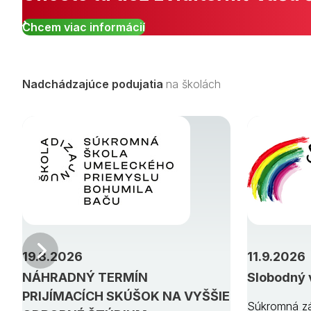
Chcem viac informácií
Nadchádzajúce podujatia
na školách
Predchádzajúci
19.8.2026
11.9.2026
NÁHRADNÝ TERMÍN
Slobodný 
PRIJÍMACÍCH SKÚŠOK NA VYŠŠIE
Súkromná zá