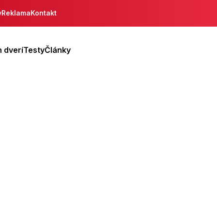
y
Reklama
Kontakt
 dverí
Testy
Články