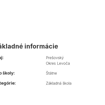
ákladné informácie
j:
Prešovský
Okres Levoča
 školy:
Štátne
tegórie:
Základná škola