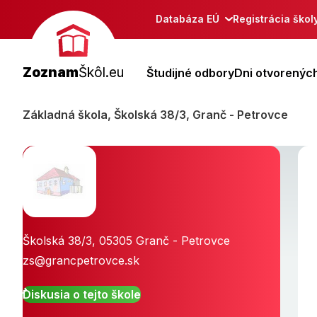
Databáza EÚ
Registrácia škol
Zoznam
Škôl.eu
Študijné odbory
Dni otvorených
Základná škola, Školská 38/3, Granč - Petrovce
Školská 38/3
,
05305
Granč - Petrovce
zs@grancpetrovce.sk
Diskusia o tejto škole