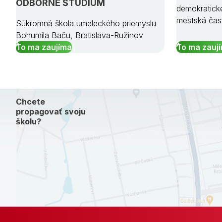
ODBORNÉ ŠTÚDIUM
demokratick
mestská čas
Súkromná škola umeleckého priemyslu
Bohumila Baču, Bratislava-Ružinov
To ma zaujíma
To ma zauj
Chcete
propagovať svoju
školu?