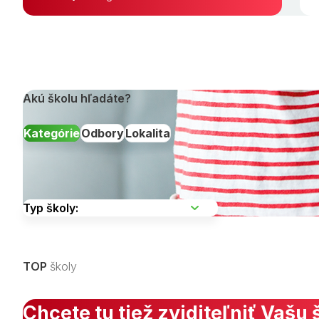
Akú školu hľadáte?
Kategórie
Odbory
Lokalita
Vyberte kraj
TOP
školy
Zobraziť všetky študijné odbory »
Chcete tu tiež zviditeľniť Vašu 