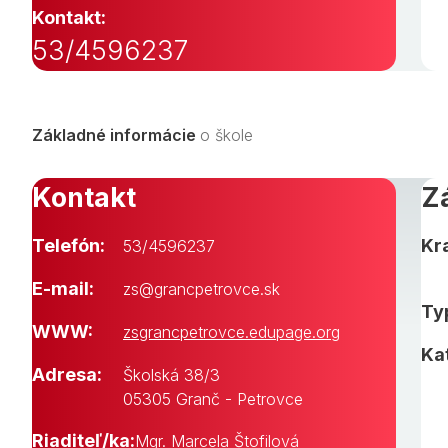
Kontakt:
53/4596237
Základné informácie
o škole
Kontakt
Z
Telefón:
Kra
53/4596237
E-mail:
zs@grancpetrovce.sk
Typ
WWW:
zsgrancpetrovce.edupage.org
Ka
Adresa:
Školská 38/3
05305 Granč - Petrovce
Riaditeľ/ka:
Mgr. Marcela Štofilová