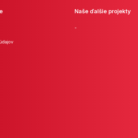
e
Naše ďalšie projekty
-
 údajov