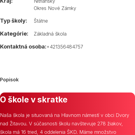
Kraj:
Nitriansky
Okres Nové Zámky
Typ školy:
Štátne
Kategórie:
Základná škola
Kontaktná osoba:
+421356484757
Popisok
O škole v skratke
Naša škola je situovaná na Hlavnom námestí v obci Dvory
nad Žitavou. V súčasnosti školu navštevuje 278 žiakov,
škola má 16 tried, 4 oddelenia ŠKD. Máme množstvo