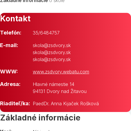
Základné informácie
o škole
Kontakt
Telefón:
35/6484757
E-mail:
skola@zsdvory.sk
skola@zsdvory.sk
skola@zsdvory.sk
WWW:
www.zsdvory.webatu.com
Adresa:
Hlavné námestie 14
94131 Dvory nad Žitavou
Riaditeľ/ka:
PaedDr. Anna Kijaček Rošková
Základné informácie