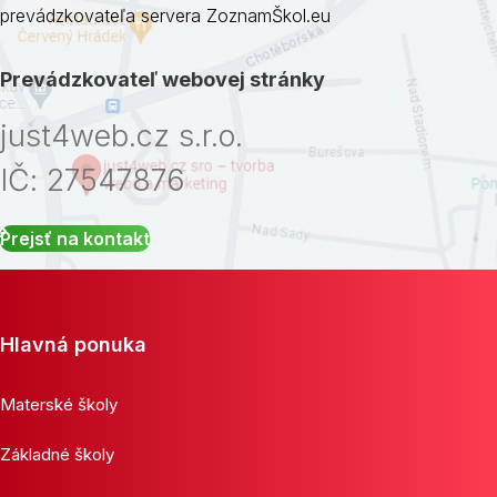
prevádzkovateľa servera ZoznamŠkol.eu
Prevádzkovateľ webovej stránky
just4web.cz s.r.o.
IČ: 27547876
Prejsť na kontakt
Hlavná ponuka
Materské školy
Základné školy