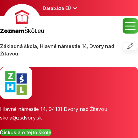
Databáza EÚ
Zoznam
Škôl.eu
Základná škola, Hlavné námestie 14, Dvory nad
Žitavou
Hlavné námestie 14
,
94131
Dvory nad Žitavou
skola@zsdvory.sk
Diskusia o tejto škole