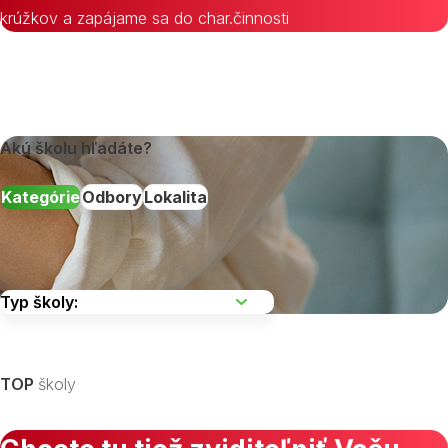
krúžkov a zapájame sa do char.činnosti
Akú školu hľadáte?
Kategórie
Odbory
Lokalita
Vyberte kraj
TOP
školy