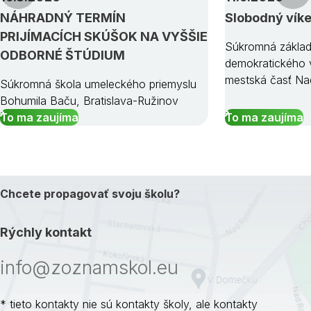
NÁHRADNÝ TERMÍN
Slobodný vík
PRIJÍMACÍCH SKÚŠOK NA VYŠŠIE
Súkromná základ
ODBORNÉ ŠTÚDIUM
demokratického v
mestská časť Na
Súkromná škola umeleckého priemyslu
Bohumila Baču, Bratislava-Ružinov
To ma zaujíma
To ma zaujíma
Chcete propagovať svoju školu?
Rýchly kontakt
info@zoznamskol.eu
* tieto kontakty nie sú kontakty školy, ale kontakty