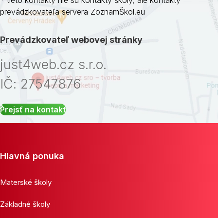
prevádzkovateľa servera ZoznamŠkol.eu
Prevádzkovateľ webovej stránky
just4web.cz s.r.o.
IČ: 27547876
Prejsť na kontakt
Hlavná ponuka
Materské školy
Základné školy