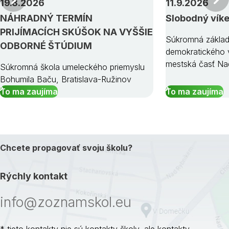
19.8.2026
11.9.2026
NÁHRADNÝ TERMÍN
Slobodný vík
PRIJÍMACÍCH SKÚŠOK NA VYŠŠIE
Súkromná základ
ODBORNÉ ŠTÚDIUM
demokratického v
mestská časť Na
Súkromná škola umeleckého priemyslu
Bohumila Baču, Bratislava-Ružinov
To ma zaujíma
To ma zaujíma
Chcete propagovať svoju školu?
Rýchly kontakt
info@zoznamskol.eu
* tieto kontakty nie sú kontakty školy, ale kontakty