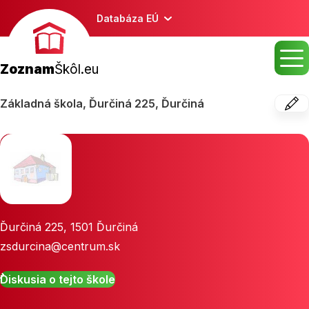
Databáza EÚ
Zoznam
Škôl.eu
Základná škola, Ďurčiná 225, Ďurčiná
Ďurčiná 225
,
1501
Ďurčiná
zsdurcina@centrum.sk
Diskusia o tejto škole