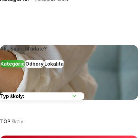
Akú školu hľadáte?
Kategórie
Odbory
Lokalita
Vyberte kraj
TOP
školy