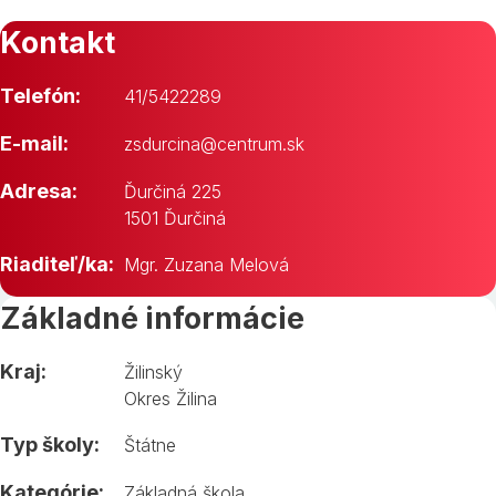
Kontakt
Telefón:
41/5422289
E-mail:
zsdurcina@centrum.sk
Adresa:
Ďurčiná 225
1501 Ďurčiná
Riaditeľ/ka:
Mgr. Zuzana Melová
Základné informácie
Kraj:
Žilinský
Okres Žilina
Typ školy:
Štátne
Kategórie:
Základná škola