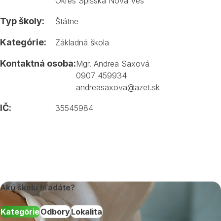
Okres Spišská Nová Ves
Typ školy:
Štátne
Kategórie:
Základná škola
Kontaktná osoba:
Mgr. Andrea Saxová
0907 459934
andreasaxova@azet.sk
IČ:
35545984
Akú školu hľadáte?
Kategórie
Odbory
Lokalita