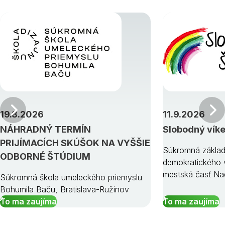
Predchádzajúci
19.8.2026
11.9.2026
NÁHRADNÝ TERMÍN
Slobodný vík
PRIJÍMACÍCH SKÚŠOK NA VYŠŠIE
Súkromná základ
ODBORNÉ ŠTÚDIUM
demokratického v
mestská časť Na
Súkromná škola umeleckého priemyslu
Bohumila Baču, Bratislava-Ružinov
To ma zaujíma
To ma zaujíma