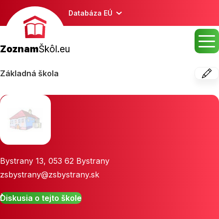
Databáza EÚ
Zoznam
Škôl.eu
Základná škola
Bystrany 13
,
053 62
Bystrany
zsbystrany@zsbystrany.sk
Diskusia o tejto škole