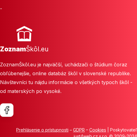
-
Zoznam
Škôl.eu
ZoznamŠkôl.eu je najväčší, uchádzači o štúdium čoraz
obľúbenejšie, online databáz škôl v slovenské republike.
Návštevníci tu nájdu informácie o všetkých typoch škôl -
od materských po vysoké.
Prehlásenie o prístupnosti
–
GDPR
–
Cookies
| Poskytovateľ
just4web.cz s.r.o.
© 2009-2024