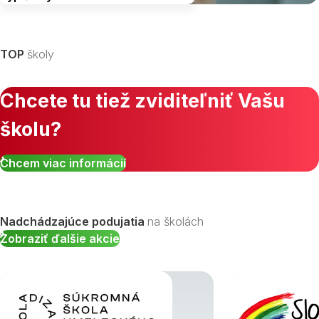
Vyberte kraj
TOP
školy
Chcete tu tiež zviditeľniť Vašu
školu?
Zobraziť všetky študijné odbory »
Chcem viac informácií
Nadchádzajúce podujatia
na školách
Zobraziť ďalšie akcie