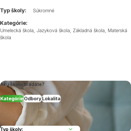
Typ školy:
Súkromné
Kategórie:
Umelecká škola
,
Jazyková škola
,
Základná škola
,
Materská
škola
Akú školu hľadáte?
Kategórie
Odbory
Lokalita