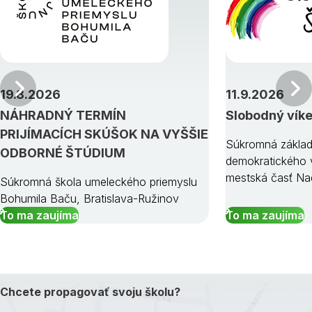
Predchádzajúci
19.8.2026
11.9.2026
NÁHRADNÝ TERMÍN
Slobodný vík
PRIJÍMACÍCH SKÚŠOK NA VYŠŠIE
Súkromná základ
ODBORNÉ ŠTÚDIUM
demokratického v
mestská časť Na
Súkromná škola umeleckého priemyslu
Bohumila Baču, Bratislava-Ružinov
To ma zaujíma
To ma zaujíma
Chcete propagovať svoju školu?