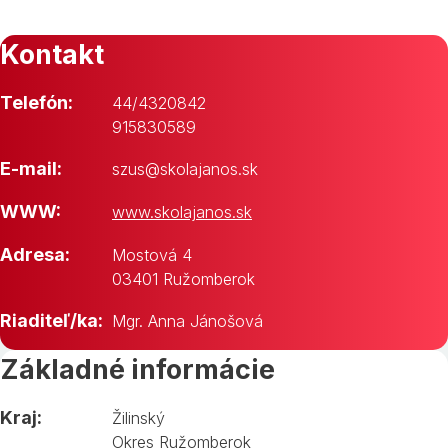
Kontakt
Telefón:
44/4320842
915830589
E-mail:
szus@skolajanos.sk
WWW:
www.skolajanos.sk
Adresa:
Mostová 4
03401 Ružomberok
Riaditeľ/ka:
Mgr. Anna Jánošová
Základné informácie
Kraj:
Žilinský
Okres Ružomberok