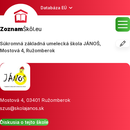
Databáza EÚ
Zoznam
Škôl.eu
Súkromná základná umelecká škola JÁNOŠ,
Mostová 4, Ružomberok
Mostová 4
,
03401
Ružomberok
szus@skolajanos.sk
Diskusia o tejto škole