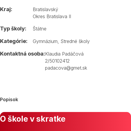
Kraj:
Bratislavský
Okres Bratislava II
Typ školy:
Štátne
Kategórie:
Gymnázium
,
Stredné školy
Kontaktná osoba:
Klaudia Padáčová
2/50102412
padacova@gmet.sk
Popisok
O škole v skratke