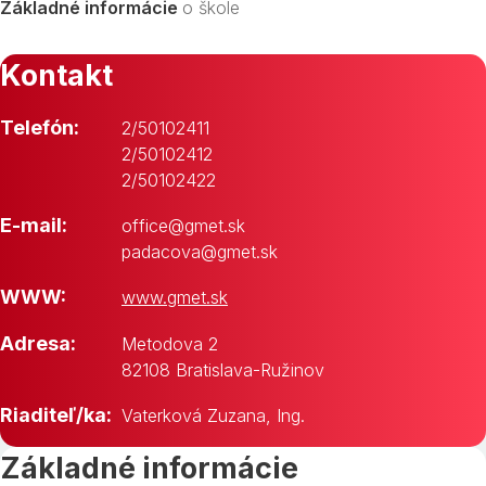
Základné informácie
o škole
Kontakt
Telefón:
2/50102411
2/50102412
2/50102422
E-mail:
office@gmet.sk
padacova@gmet.sk
WWW:
www.gmet.sk
Adresa:
Metodova 2
82108 Bratislava-Ružinov
Riaditeľ/ka:
Vaterková Zuzana, Ing.
Základné informácie