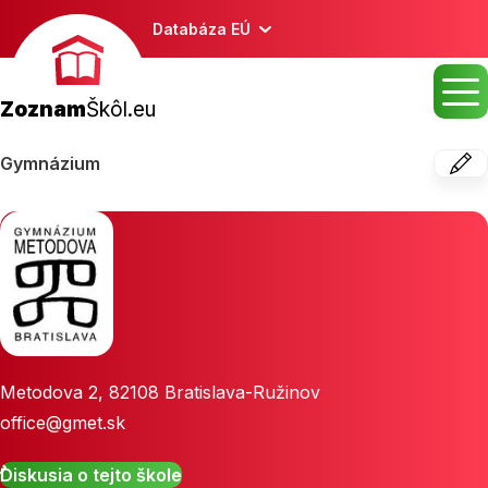
Databáza EÚ
Zoznam
Škôl.eu
Gymnázium
Metodova 2
,
82108
Bratislava-Ružinov
office@gmet.sk
Diskusia o tejto škole