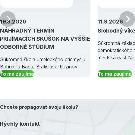
Predchádzajúci
19.8.2026
11.9.2026
NÁHRADNÝ TERMÍN
Slobodný vík
PRIJÍMACÍCH SKÚŠOK NA VYŠŠIE
Súkromná základ
ODBORNÉ ŠTÚDIUM
demokratického v
mestská časť Na
Súkromná škola umeleckého priemyslu
Bohumila Baču, Bratislava-Ružinov
To ma zaujíma
To ma zaujíma
Chcete propagovať svoju školu?
Rýchly kontakt