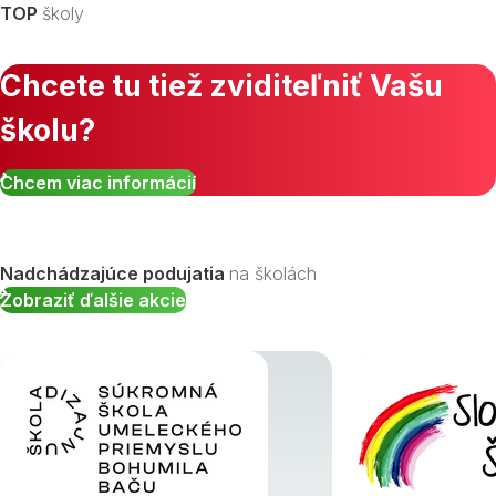
TOP
školy
Chcete tu tiež zviditeľniť Vašu
školu?
Zobraziť všetky študijné odbory »
Chcem viac informácií
Nadchádzajúce podujatia
na školách
Zobraziť ďalšie akcie