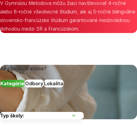
V Gymnáziu Metodova môžu žiaci navštevovať 4-ročné
alebo 8-ročné všeobecné štúdium, ale aj 5-ročné bilingválne
slovensko-francúzske štúdium garantované medzivládnou
dohodou medzi SR a Francúzskom.
Akú školu hľadáte?
Kategórie
Odbory
Lokalita
Vyberte kraj