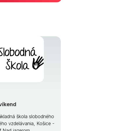
víkend
kladná škola slobodného
ého vzdelávania, Košice -
ť Nad jazerom