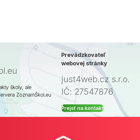
Prevádzkovateľ
webovej stránky
l.eu
just4web.cz s.r.o.
akty školy, ale
IČ: 27547876
servera ZoznamŠkol.eu
Prejsť na kontakt