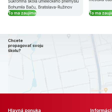
Súkromná škola umeleckého priemyslu
Bohumila Baču, Bratislava-Ružinov
To ma zaujíma
To ma zauj
Chcete
propagovať svoju
školu?
Hlavná ponuka
Informáci