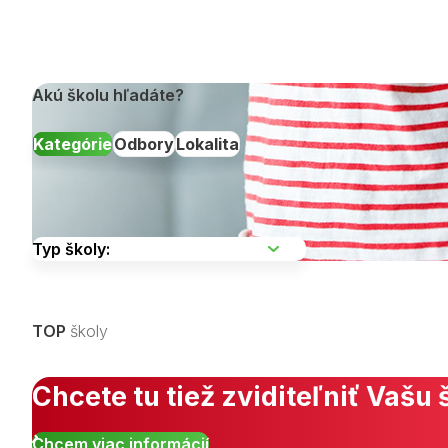
Akú školu hľadáte?
Kategórie
Odbory
Lokalita
Vyberte kraj
TOP
školy
Zobraziť všetky študijné odbory »
Chcete tu tiež zviditeľniť Vašu 
Chcem viac informácií