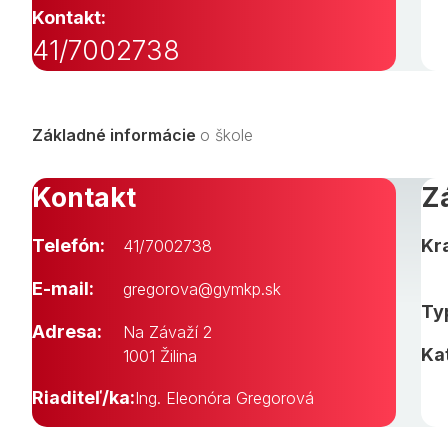
Kontakt:
41/7002738
Základné informácie
o škole
Kontakt
Z
Telefón:
Kra
41/7002738
E-mail:
gregorova@gymkp.sk
Typ
Adresa:
Na Závaží 2
Ka
1001 Žilina
Riaditeľ/ka:
Ing. Eleonóra Gregorová