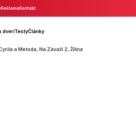
y
Reklama
Kontakt
 dverí
Testy
Články
yrila a Metoda, Na Závaží 2, Žilina