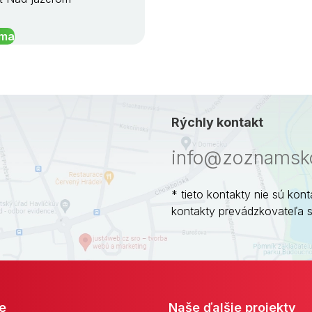
íma
Rýchly kontakt
info@zoznamsko
* tieto kontakty nie sú kont
kontakty prevádzkovateľa 
e
Naše ďalšie projekty