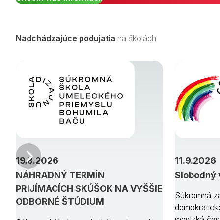
Nadchádzajúce podujatia
na školách
Predchádzajúci
19.8.2026
11.9.2026
NÁHRADNÝ TERMÍN
Slobodný 
PRIJÍMACÍCH SKÚŠOK NA VYŠŠIE
Súkromná zá
ODBORNÉ ŠTÚDIUM
demokratick
mestská čas