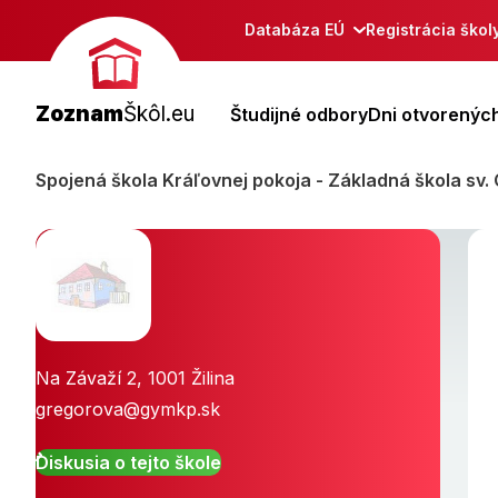
Databáza EÚ
Registrácia škol
Zoznam
Škôl.eu
Študijné odbory
Dni otvorených
Spojená škola Kráľovnej pokoja - Základná škola sv. C
Na Závaží 2
,
1001
Žilina
gregorova@gymkp.sk
Diskusia o tejto škole