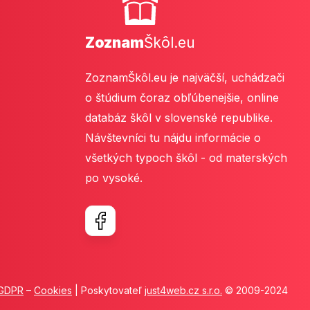
Zoznam
Škôl.eu
ZoznamŠkôl.eu je najväčší, uchádzači
o štúdium čoraz obľúbenejšie, online
databáz škôl v slovenské republike.
Návštevníci tu nájdu informácie o
všetkých typoch škôl - od materských
po vysoké.
GDPR
–
Cookies
| Poskytovateľ
just4web.cz s.r.o.
© 2009-2024