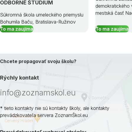
ODBORNÉ ŠTÚDIUM
demokratického v
mestská časť Na
Súkromná škola umeleckého priemyslu
Bohumila Baču, Bratislava-Ružinov
To ma zaujíma
To ma zaujíma
Chcete propagovať svoju školu?
Rýchly kontakt
info@zoznamskol.eu
* tieto kontakty nie sú kontakty školy, ale kontakty
prevádzkovateľa servera ZoznamŠkol.eu