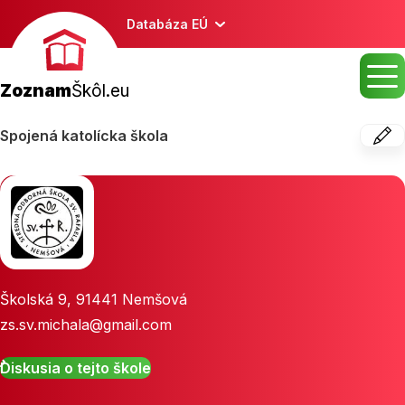
Databáza EÚ
Zoznam
Škôl.eu
Spojená katolícka škola
Školská 9
,
91441
Nemšová
zs.sv.michala@gmail.com
Diskusia o tejto škole