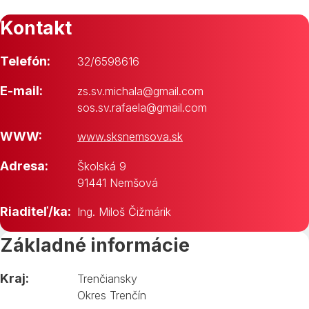
Kontakt
Telefón:
32/6598616
E-mail:
zs.sv.michala@gmail.com
sos.sv.rafaela@gmail.com
WWW:
www.sksnemsova.sk
Adresa:
Školská 9
91441 Nemšová
Riaditeľ/ka:
Ing. Miloš Čižmárik
Základné informácie
Kraj:
Trenčiansky
Okres Trenčín