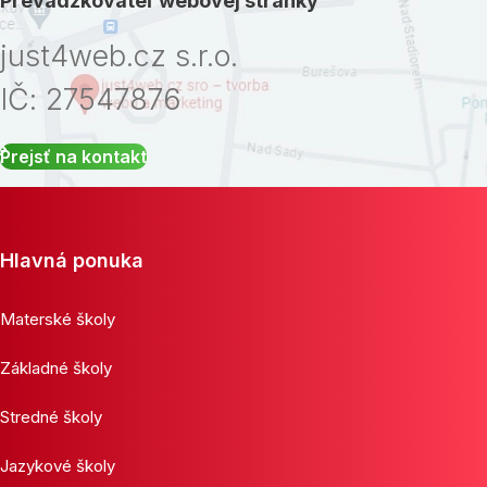
Prevádzkovateľ webovej stránky
just4web.cz s.r.o.
IČ: 27547876
Prejsť na kontakt
Hlavná ponuka
Materské školy
Základné školy
Stredné školy
Jazykové školy