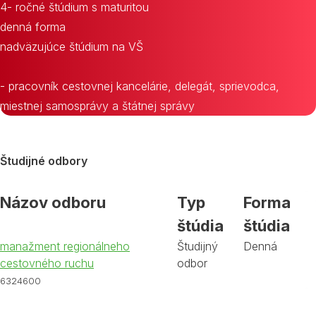
4- ročné štúdium s maturitou
denná forma
nadväzujúce štúdium na VŠ
- pracovník cestovnej kancelárie, delegát, sprievodca,
miestnej samosprávy a štátnej správy
Študijné odbory
Názov odboru
Typ
Forma
štúdia
štúdia
manažment regionálneho
Študijný
Denná
cestovného ruchu
odbor
6324600