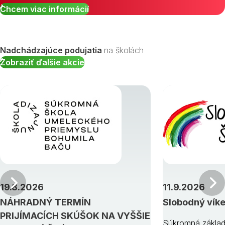
Chcem viac informácií
Nadchádzajúce podujatia
na školách
Zobraziť ďalšie akcie
Predchádzajúci
19.8.2026
11.9.2026
NÁHRADNÝ TERMÍN
Slobodný vík
PRIJÍMACÍCH SKÚŠOK NA VYŠŠIE
Súkromná základ