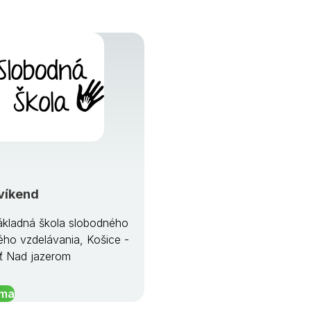
víkend
kladná škola slobodného
ého vzdelávania, Košice -
ť Nad jazerom
íma