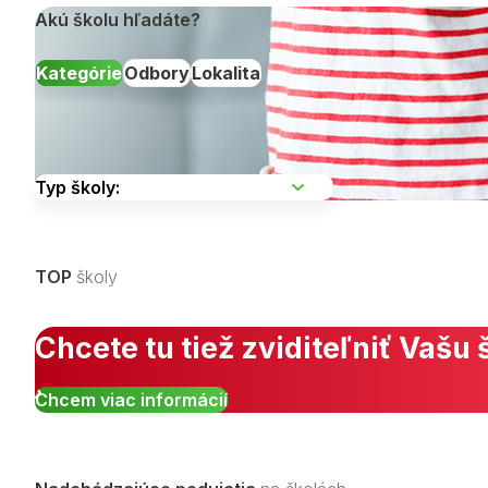
Akú školu hľadáte?
Kategórie
Odbory
Lokalita
Vyberte kraj
TOP
školy
Zobraziť všetky študijné odbory »
Chcete tu tiež zviditeľniť Vašu 
Chcem viac informácií