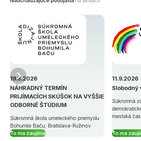
Nadchádzajúce podujatia
na školách
Predchádzajúci
19.8.2026
11.9.2026
NÁHRADNÝ TERMÍN
Slobodný 
PRIJÍMACÍCH SKÚŠOK NA VYŠŠIE
Súkromná zá
ODBORNÉ ŠTÚDIUM
demokratick
mestská čas
Súkromná škola umeleckého priemyslu
Bohumila Baču, Bratislava-Ružinov
To ma zaujíma
To ma zauj