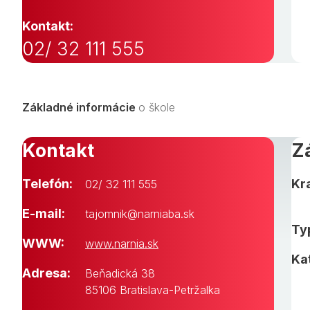
Kontakt:
02/ 32 111 555
Základné informácie
o škole
Kontakt
Z
Telefón:
Kra
02/ 32 111 555
E-mail:
tajomnik@narniaba.sk
Typ
WWW:
www.narnia.sk
Ka
Adresa:
Beňadická 38
85106 Bratislava-Petržalka