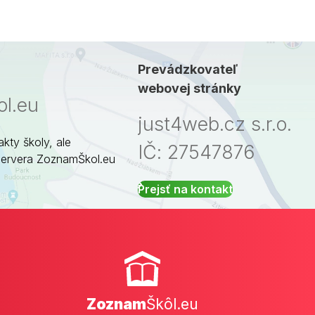
Prevádzkovateľ
webovej stránky
l.eu
just4web.cz s.r.o.
akty školy, ale
IČ: 27547876
servera ZoznamŠkol.eu
Prejsť na kontakt
Zoznam
Škôl.eu