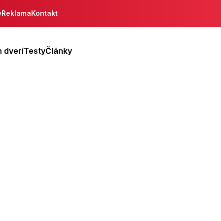
y
Reklama
Kontakt
 dverí
Testy
Články