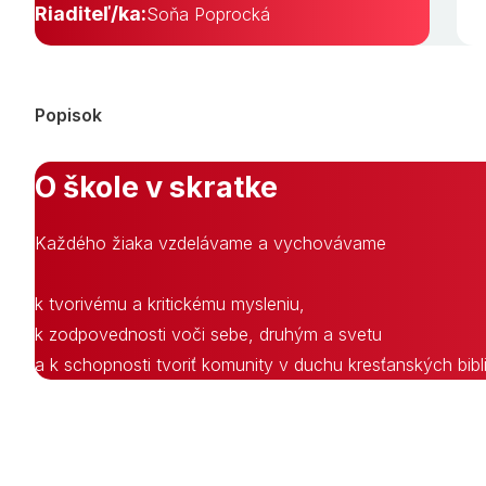
Riaditeľ/ka:
Soňa Poprocká
Popisok
O škole v skratke
Každého žiaka vzdelávame a vychovávame
k tvorivému a kritickému mysleniu,
k zodpovednosti voči sebe, druhým a svetu
a k schopnosti tvoriť komunity v duchu kresťanských bib