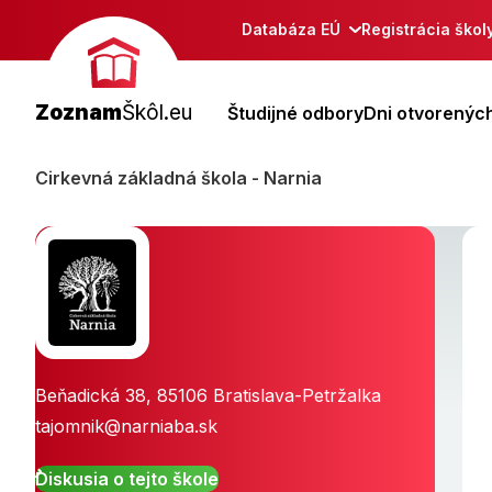
Databáza EÚ
Registrácia škol
Zoznam
Škôl.eu
Študijné odbory
Dni otvorených
Cirkevná základná škola - Narnia
Beňadická 38
,
85106
Bratislava-Petržalka
tajomnik@narniaba.sk
Diskusia o tejto škole