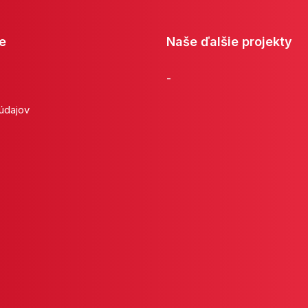
e
Naše ďalšie projekty
-
 údajov