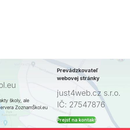
Prevádzkovateľ
webovej stránky
l.eu
just4web.cz s.r.o.
akty školy, ale
IČ: 27547876
servera ZoznamŠkol.eu
Prejsť na kontakt