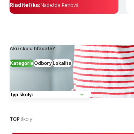
Riaditeľ/ka:
Nadežda Petrová
Akú školu hľadáte?
Kategórie
Odbory
Lokalita
Vyberte kraj
TOP
školy
Zobraziť všetky študijné odbory »