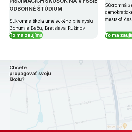
PRIJÍMACÍCH SKÚŠOK NA VYŠŠIE
Súkromná zá
ODBORNÉ ŠTÚDIUM
demokratick
mestská čas
Súkromná škola umeleckého priemyslu
Bohumila Baču, Bratislava-Ružinov
To ma zaujíma
To ma zauj
Chcete
propagovať svoju
školu?