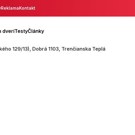
y
Reklama
Kontakt
 dverí
Testy
Články
kého 129/13), Dobrá 1103, Trenčianska Teplá