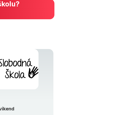
školu?
víkend