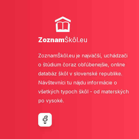
Zoznam
Škôl.eu
ZoznamŠkôl.eu je najväčší, uchádzači
o štúdium čoraz obľúbenejšie, online
databáz škôl v slovenské republike.
Návštevníci tu nájdu informácie o
všetkých typoch škôl - od materských
po vysoké.