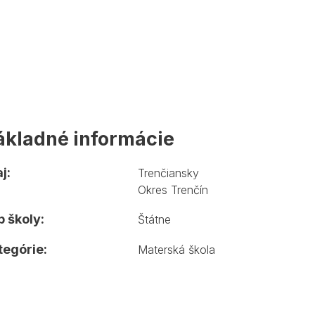
ákladné informácie
j:
Trenčiansky
Okres Trenčín
 školy:
Štátne
tegórie:
Materská škola