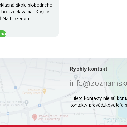
kladná škola slobodného
ého vzdelávania, Košice -
ť Nad jazerom
íma
Rýchly kontakt
info@zoznamsko
* tieto kontakty nie sú kont
kontakty prevádzkovateľa 