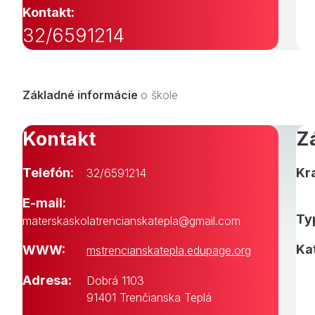
Kontakt:
32/6591214
Základné informácie
o škole
Kontakt
Z
Telefón:
Kra
32/6591214
E-mail:
Typ
materskaskolatrencianskatepla@gmail.com
Ka
WWW:
mstrencianskatepla.edupage.org
Adresa:
Dobrá 1103
91401 Trenčianska Teplá