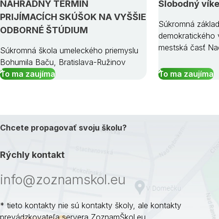
NÁHRADNÝ TERMÍN
Slobodný vík
PRIJÍMACÍCH SKÚŠOK NA VYŠŠIE
Súkromná základ
ODBORNÉ ŠTÚDIUM
demokratického v
mestská časť Na
Súkromná škola umeleckého priemyslu
Bohumila Baču, Bratislava-Ružinov
To ma zaujíma
To ma zaujíma
Chcete propagovať svoju školu?
Rýchly kontakt
info@zoznamskol.eu
* tieto kontakty nie sú kontakty školy, ale kontakty
prevádzkovateľa servera ZoznamŠkol.eu