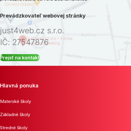
Prevádzkovateľ webovej stránky
just4web.cz s.r.o.
IČ: 27547876
Prejsť na kontakt
Hlavná ponuka
Materské školy
Základné školy
Stredné školy