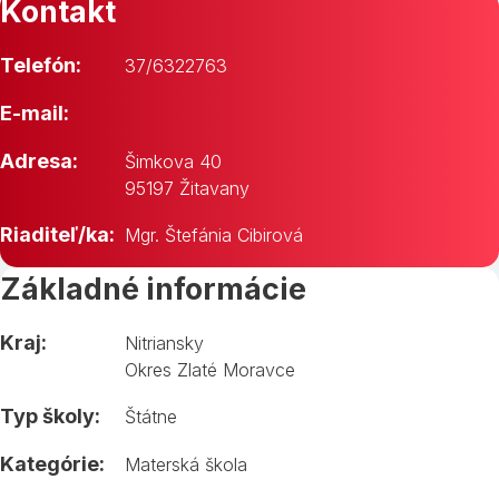
Kontakt
Telefón:
37/6322763
E-mail:
Adresa:
Šimkova 40
95197 Žitavany
Riaditeľ/ka:
Mgr. Štefánia Cibirová
Základné informácie
Kraj:
Nitriansky
Okres Zlaté Moravce
Typ školy:
Štátne
Kategórie:
Materská škola