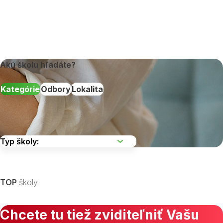
Akú školu hľadáte?
Kategórie
Odbory
Lokalita
Vyberte kraj
TOP
školy
Chcete tu tiež zviditeľniť Vašu