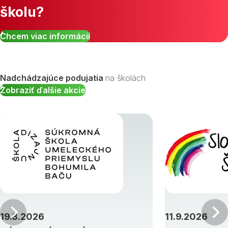
školu?
Zobraziť všetky študijné odbory »
Chcem viac informácií
Nadchádzajúce podujatia
na školách
Zobraziť ďalšie akcie
Predchádzajúci
19.8.2026
11.9.2026