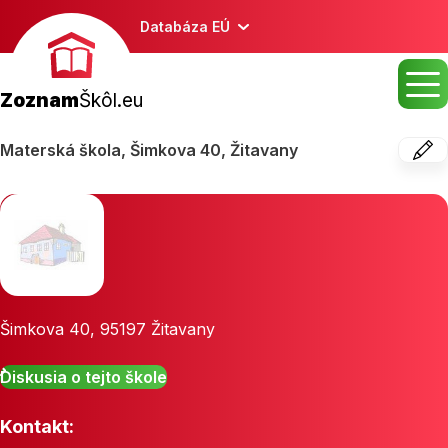
Databáza EÚ
Zoznam
Škôl.eu
Materská škola, Šimkova 40, Žitavany
Šimkova 40
,
95197
Žitavany
Diskusia o tejto škole
Kontakt: