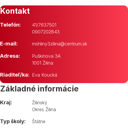
Kontakt
Telefón:
41/7637501
0907202843
E-mail:
mshliny3zilina@centrum.sk
Adresa:
Puškinova 3A
1001 Žilina
Riaditeľ/ka:
Eva Koucká
Základné informácie
Kraj:
Žilinský
Okres Žilina
Typ školy:
Štátne