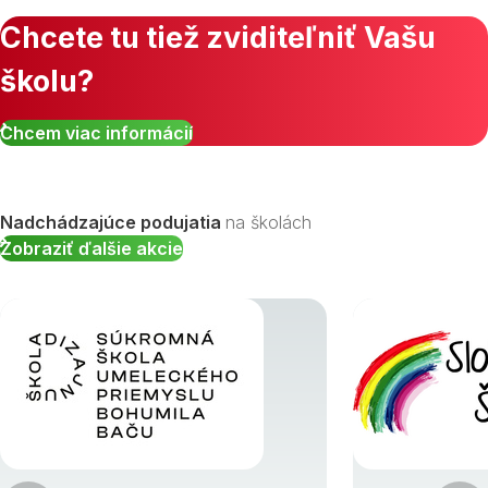
Chcete tu tiež zviditeľniť Vašu
školu?
Zobraziť všetky študijné odbory »
Chcem viac informácií
Nadchádzajúce podujatia
na školách
Zobraziť ďalšie akcie