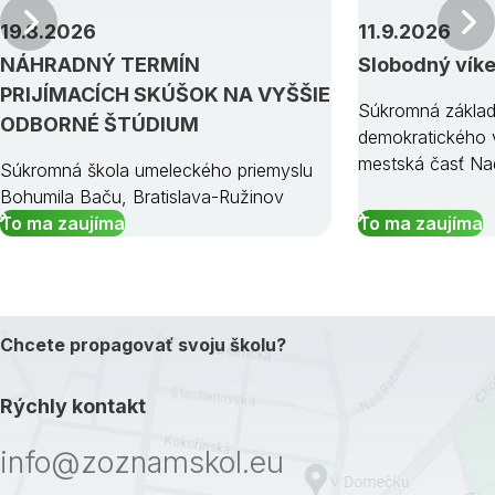
Predchádzajúci
19.8.2026
11.9.2026
NÁHRADNÝ TERMÍN
Slobodný vík
PRIJÍMACÍCH SKÚŠOK NA VYŠŠIE
Súkromná základ
ODBORNÉ ŠTÚDIUM
demokratického v
mestská časť Na
Súkromná škola umeleckého priemyslu
Bohumila Baču, Bratislava-Ružinov
To ma zaujíma
To ma zaujíma
Chcete propagovať svoju školu?
Rýchly kontakt
info@zoznamskol.eu