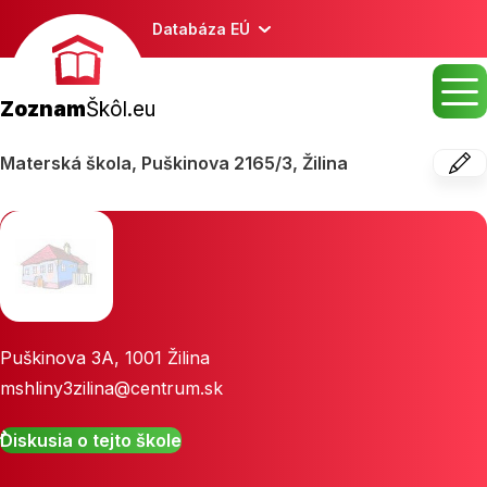
Databáza EÚ
Zoznam
Škôl.eu
Materská škola, Puškinova 2165/3, Žilina
Puškinova 3A
,
1001
Žilina
mshliny3zilina@centrum.sk
Diskusia o tejto škole