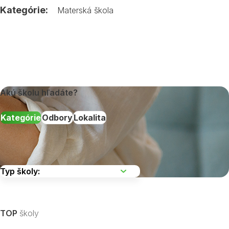
Kategórie:
Materská škola
Akú školu hľadáte?
Kategórie
Odbory
Lokalita
Vyberte kraj
TOP
školy