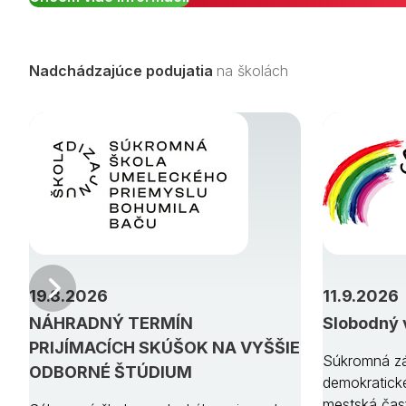
Nadchádzajúce podujatia
na školách
Predchádzajúci
19.8.2026
11.9.2026
NÁHRADNÝ TERMÍN
Slobodný 
PRIJÍMACÍCH SKÚŠOK NA VYŠŠIE
Súkromná zá
ODBORNÉ ŠTÚDIUM
demokratick
mestská čas