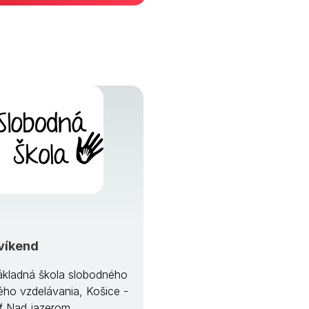
víkend
kladná škola slobodného
ého vzdelávania, Košice -
ť Nad jazerom