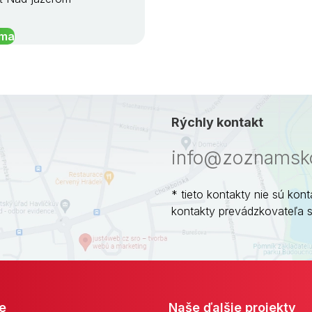
íma
Rýchly kontakt
info@zoznamsko
* tieto kontakty nie sú kont
kontakty prevádzkovateľa 
e
Naše ďalšie projekty