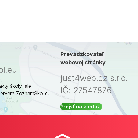
Prevádzkovateľ
webovej stránky
l.eu
just4web.cz s.r.o.
akty školy, ale
IČ: 27547876
servera ZoznamŠkol.eu
Prejsť na kontakt