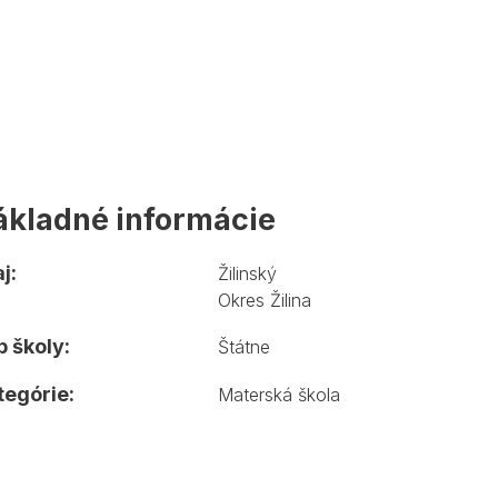
ákladné informácie
j:
Žilinský
Okres Žilina
 školy:
Štátne
tegórie:
Materská škola