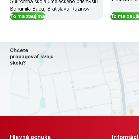
Súkromná škola umeleckého priemyslu
Bohumila Baču, Bratislava-Ružinov
To ma zaujíma
To ma zauj
Chcete
propagovať svoju
školu?
Hlavná ponuka
Informáci