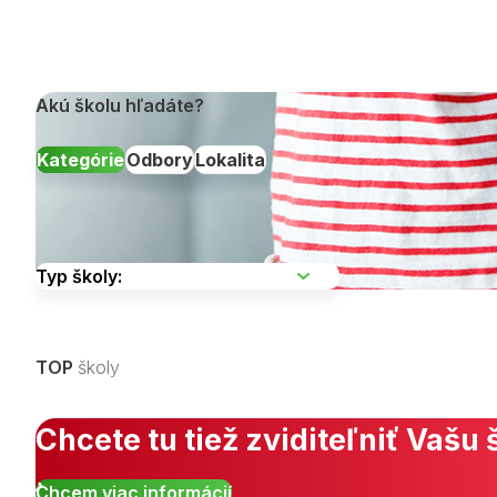
Akú školu hľadáte?
Kategórie
Odbory
Lokalita
Vyberte kraj
TOP
školy
Zobraziť všetky študijné odbory »
Chcete tu tiež zviditeľniť Vašu 
Chcem viac informácií