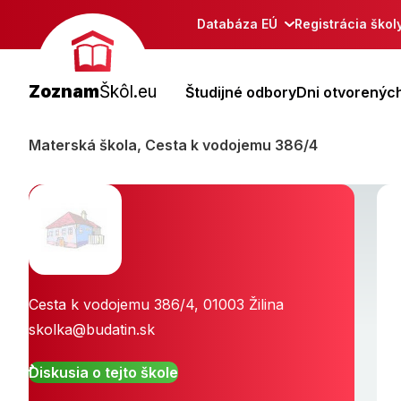
Databáza EÚ
Registrácia škol
Zoznam
Škôl.eu
Študijné odbory
Dni otvorených
Materská škola, Cesta k vodojemu 386/4
Cesta k vodojemu 386/4
,
01003
Žilina
skolka@budatin.sk
Diskusia o tejto škole