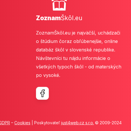
Zoznam
Škôl.eu
ZoznamŠkôl.eu je najväčší, uchádzači
o štúdium čoraz obľúbenejšie, online
databáz škôl v slovenské republike.
Návštevníci tu nájdu informácie o
všetkých typoch škôl - od materských
po vysoké.
GDPR
–
Cookies
| Poskytovateľ
just4web.cz s.r.o.
© 2009-2024