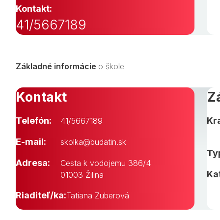
Kontakt:
41/5667189
Základné informácie
o škole
Kontakt
Z
Telefón:
Kra
41/5667189
E-mail:
skolka@budatin.sk
Typ
Adresa:
Cesta k vodojemu 386/4
Ka
01003 Žilina
Riaditeľ/ka:
Tatiana Zuberová