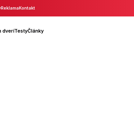
y
Reklama
Kontakt
 dverí
Testy
Články