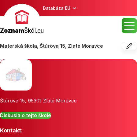
Databáza EÚ
Zoznam
Škôl.eu
Materská škola, Štúrova 15, Zlaté Moravce
Štúrova 15
,
95301
Zlaté Moravce
Diskusia o tejto škole
Kontakt: