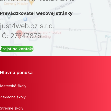
Prevádzkovateľ webovej stránky
just4web.cz s.r.o.
IČ: 27547876
Prejsť na kontakt
Hlavná ponuka
Materské školy
Základné školy
Stredné školy