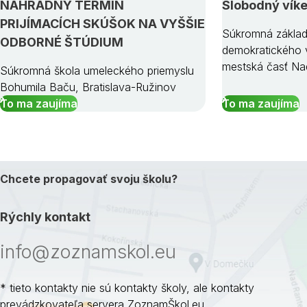
NÁHRADNÝ TERMÍN
Slobodný vík
PRIJÍMACÍCH SKÚŠOK NA VYŠŠIE
Súkromná základ
ODBORNÉ ŠTÚDIUM
demokratického v
mestská časť Na
Súkromná škola umeleckého priemyslu
Bohumila Baču, Bratislava-Ružinov
To ma zaujíma
To ma zaujíma
Chcete propagovať svoju školu?
Rýchly kontakt
info@zoznamskol.eu
* tieto kontakty nie sú kontakty školy, ale kontakty
prevádzkovateľa servera ZoznamŠkol.eu