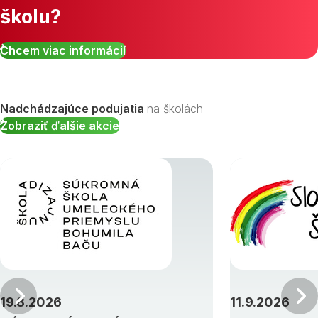
školu?
Zobraziť všetky študijné odbory »
Chcem viac informácií
Nadchádzajúce podujatia
na školách
Zobraziť ďalšie akcie
Predchádzajúci
19.8.2026
11.9.2026