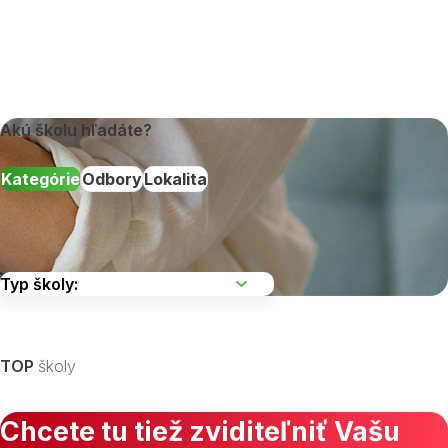
Akú školu hľadáte?
Kategórie
Odbory
Lokalita
Vyberte kraj
TOP
školy
Chcete tu tiež zviditeľniť Vašu