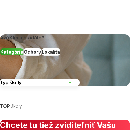
Akú školu hľadáte?
Kategórie
Odbory
Lokalita
Vyberte kraj
TOP
školy
Chcete tu tiež zviditeľniť Vašu