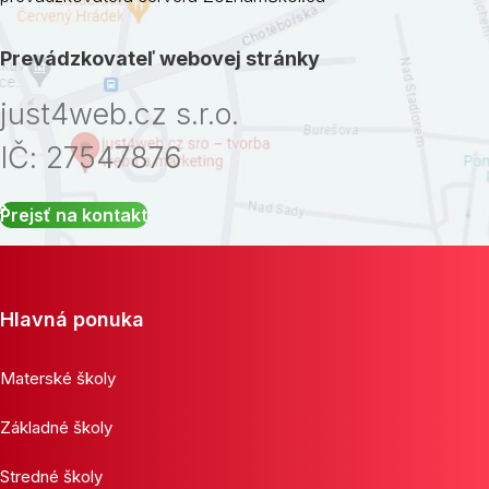
Prevádzkovateľ webovej stránky
just4web.cz s.r.o.
IČ: 27547876
Prejsť na kontakt
Hlavná ponuka
Materské školy
Základné školy
Stredné školy