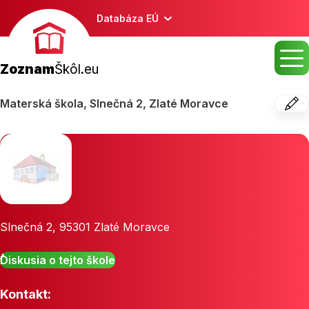
Databáza EÚ
Zoznam
Škôl.eu
Materská škola, Slnečná 2, Zlaté Moravce
Slnečná 2
,
95301
Zlaté Moravce
Diskusia o tejto škole
Kontakt: