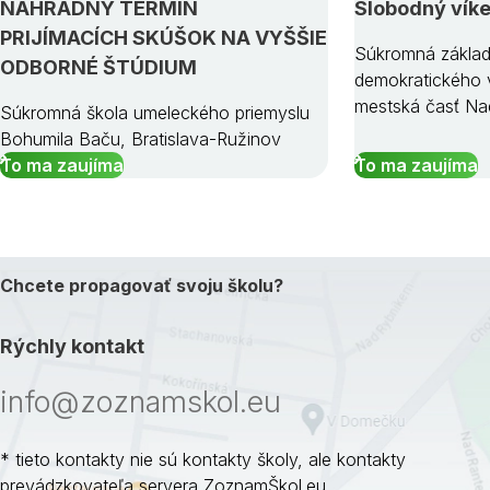
NÁHRADNÝ TERMÍN
Slobodný vík
PRIJÍMACÍCH SKÚŠOK NA VYŠŠIE
Súkromná základ
ODBORNÉ ŠTÚDIUM
demokratického v
mestská časť Na
Súkromná škola umeleckého priemyslu
Bohumila Baču, Bratislava-Ružinov
To ma zaujíma
To ma zaujíma
Chcete propagovať svoju školu?
Rýchly kontakt
info@zoznamskol.eu
* tieto kontakty nie sú kontakty školy, ale kontakty
prevádzkovateľa servera ZoznamŠkol.eu