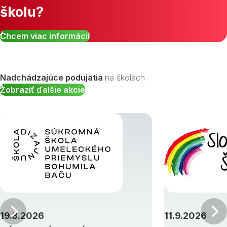
školu?
Zobraziť všetky študijné odbory »
Chcem viac informácií
Nadchádzajúce podujatia
na školách
Zobraziť ďalšie akcie
Predchádzajúci
19.8.2026
11.9.2026