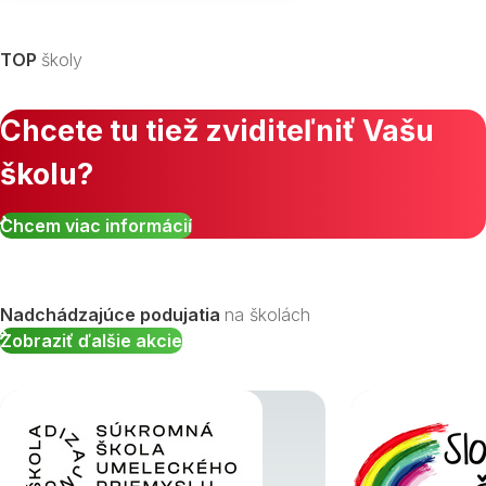
TOP
školy
Chcete tu tiež zviditeľniť Vašu
školu?
Zobraziť všetky študijné odbory »
Chcem viac informácií
Nadchádzajúce podujatia
na školách
Zobraziť ďalšie akcie