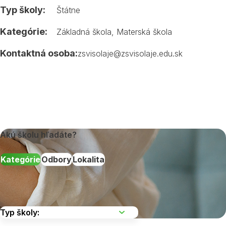
Typ školy:
Štátne
Kategórie:
Základná škola
,
Materská škola
Kontaktná osoba:
zsvisolaje@zsvisolaje.edu.sk
Akú školu hľadáte?
Kategórie
Odbory
Lokalita
Vyberte kraj