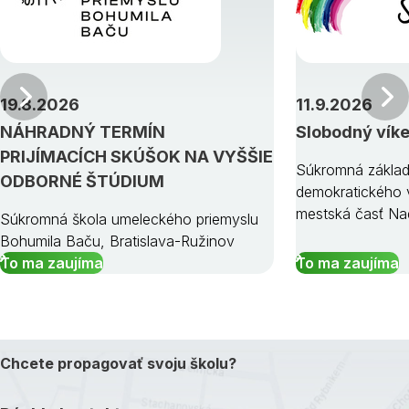
Predchádzajúci
19.8.2026
11.9.2026
NÁHRADNÝ TERMÍN
Slobodný vík
PRIJÍMACÍCH SKÚŠOK NA VYŠŠIE
Súkromná základ
ODBORNÉ ŠTÚDIUM
demokratického v
mestská časť Na
Súkromná škola umeleckého priemyslu
Bohumila Baču, Bratislava-Ružinov
To ma zaujíma
To ma zaujíma
Chcete propagovať svoju školu?