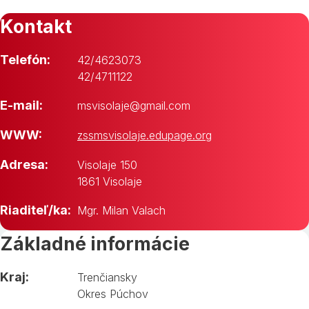
Kontakt
Telefón:
42/4623073
42/4711122
E-mail:
msvisolaje@gmail.com
WWW:
zssmsvisolaje.edupage.org
Adresa:
Visolaje 150
1861 Visolaje
Riaditeľ/ka:
Mgr. Milan Valach
Základné informácie
Kraj:
Trenčiansky
Okres Púchov