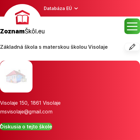
Databáza EÚ
Zoznam
Škôl.eu
Základná škola s materskou školou Visolaje
Visolaje 150
,
1861
Visolaje
msvisolaje@gmail.com
Diskusia o tejto škole