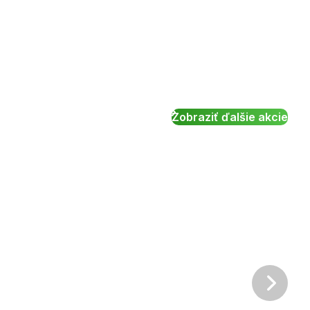
Zobraziť ďalšie akcie
Ďalš