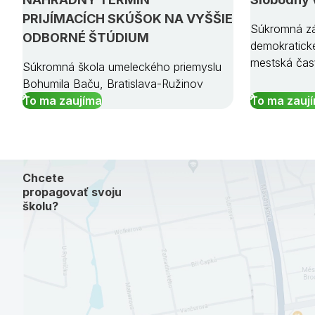
PRIJÍMACÍCH SKÚŠOK NA VYŠŠIE
Súkromná zá
ODBORNÉ ŠTÚDIUM
demokratick
mestská čas
Súkromná škola umeleckého priemyslu
Bohumila Baču, Bratislava-Ružinov
To ma zaujíma
To ma zauj
Chcete
propagovať svoju
školu?