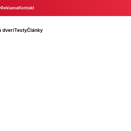
y
Reklama
Kontakt
 dverí
Testy
Články