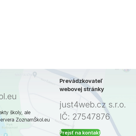
Prevádzkovateľ
webovej stránky
l.eu
just4web.cz s.r.o.
akty školy, ale
IČ: 27547876
servera ZoznamŠkol.eu
Prejsť na kontakt