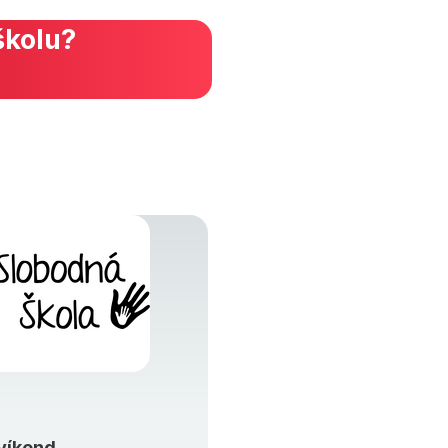
školu?
víkend