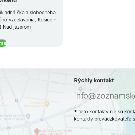
kladná škola slobodného
ého vzdelávania, Košice -
ť Nad jazerom
íma
Rýchly kontakt
info@zoznamsko
* tieto kontakty nie sú kont
kontakty prevádzkovateľa 