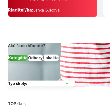
Riaditeľ/ka:
Lenka Bulková
Akú školu hľadáte?
Kategórie
Odbory
Lokalita
Vyberte kraj
TOP
školy