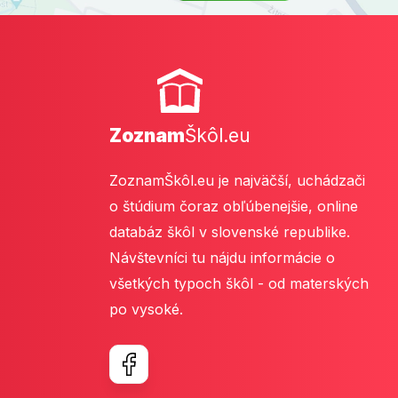
Zoznam
Škôl.eu
ZoznamŠkôl.eu je najväčší, uchádzači
o štúdium čoraz obľúbenejšie, online
databáz škôl v slovenské republike.
Návštevníci tu nájdu informácie o
všetkých typoch škôl - od materských
po vysoké.