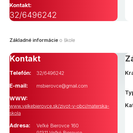
Kontakt:
32/6496242
Základné informácie
o škole
Kontakt
Z
Telefón:
Kra
32/6496242
E-mail:
msbierovce@gmail.com
Typ
WWW:
Ka
www.velkebierovce.sk/zivot-v-obci/materska-
skola
Adresa:
Veľké Bierovce 160
91311 Veľké Bierovce