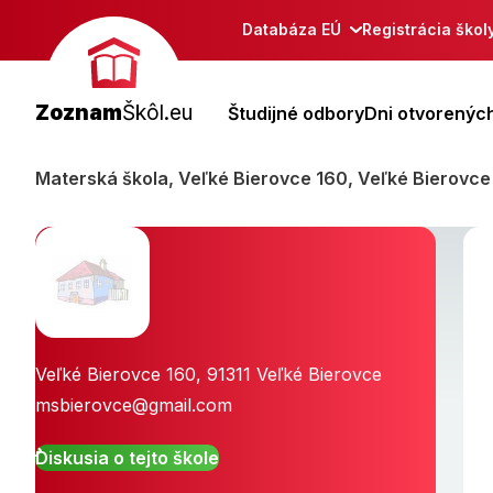
Databáza EÚ
Registrácia škol
Zoznam
Škôl.eu
Študijné odbory
Dni otvorených
Materská škola, Veľké Bierovce 160, Veľké Bierovce
Veľké Bierovce 160
,
91311
Veľké Bierovce
msbierovce@gmail.com
Diskusia o tejto škole