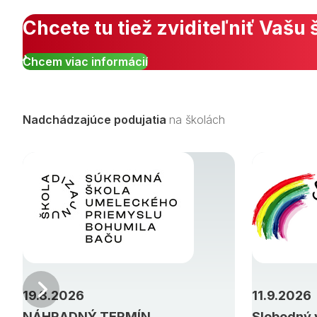
Zobraziť všetky študijné odbory »
Chcete tu tiež zviditeľniť Vašu 
Chcem viac informácií
Nadchádzajúce podujatia
na školách
Predchádzajúci
19.8.2026
11.9.2026
NÁHRADNÝ TERMÍN
Slobodný 