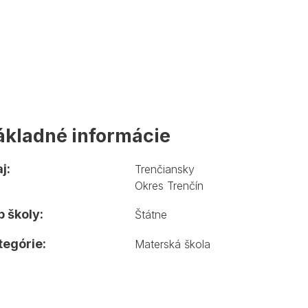
ákladné informácie
j:
Trenčiansky
Okres Trenčín
 školy:
Štátne
tegórie:
Materská škola