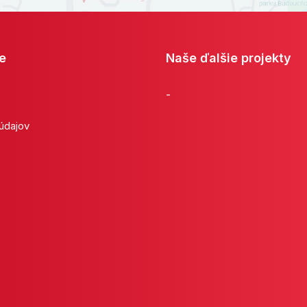
e
Naše ďalšie projekty
-
 údajov