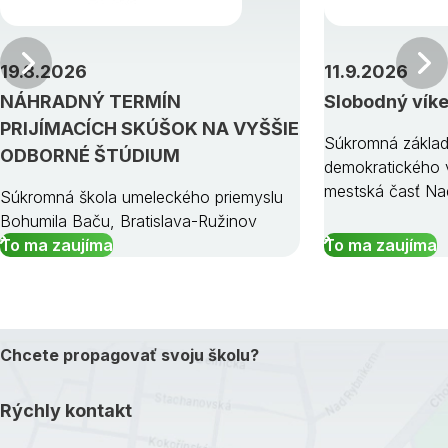
Predchádzajúci
19.8.2026
11.9.2026
NÁHRADNÝ TERMÍN
Slobodný vík
PRIJÍMACÍCH SKÚŠOK NA VYŠŠIE
Súkromná základ
ODBORNÉ ŠTÚDIUM
demokratického v
mestská časť Na
Súkromná škola umeleckého priemyslu
Bohumila Baču, Bratislava-Ružinov
To ma zaujíma
To ma zaujíma
Chcete propagovať svoju školu?
Rýchly kontakt