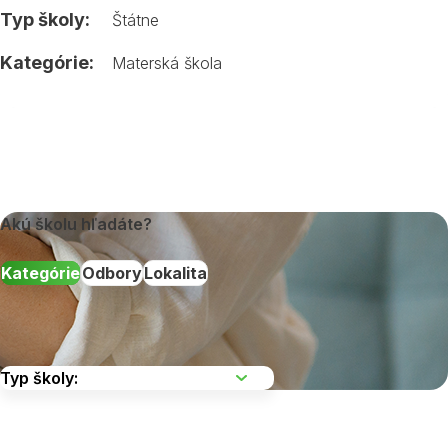
Typ školy:
Štátne
Kategórie:
Materská škola
Akú školu hľadáte?
Kategórie
Odbory
Lokalita
Vyberte kraj