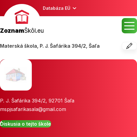
Databáza EÚ
Zoznam
Škôl.eu
Materská škola, P. J. Šafárika 394/2, Šaľa
P. J. Šafárika 394/2
,
92701
Šaľa
mspjsafarikasala@gmail.com
Diskusia o tejto škole