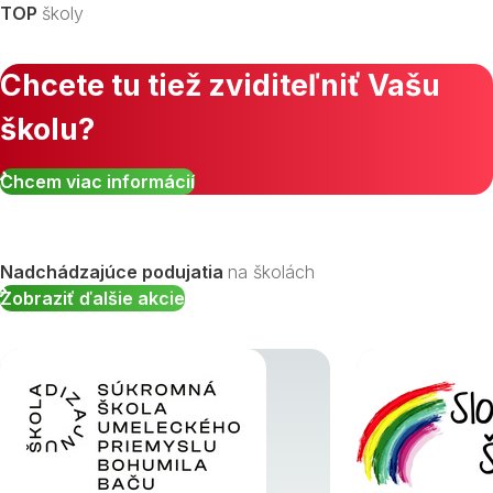
TOP
školy
Chcete tu tiež zviditeľniť Vašu
školu?
Zobraziť všetky študijné odbory »
Chcem viac informácií
Nadchádzajúce podujatia
na školách
Zobraziť ďalšie akcie