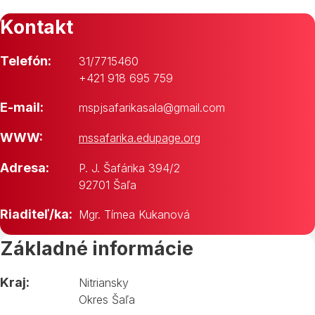
Kontakt
Telefón:
31/7715460
+421 918 695 759
E-mail:
mspjsafarikasala@gmail.com
WWW:
mssafarika.edupage.org
Adresa:
P. J. Šafárika 394/2
92701 Šaľa
Riaditeľ/ka:
Mgr. Tímea Kukanová
Základné informácie
Kraj:
Nitriansky
Okres Šaľa