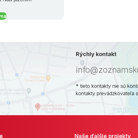
íma
Rýchly kontakt
info@zoznamsko
* tieto kontakty nie sú kont
kontakty prevádzkovateľa 
e
Naše ďalšie projekty