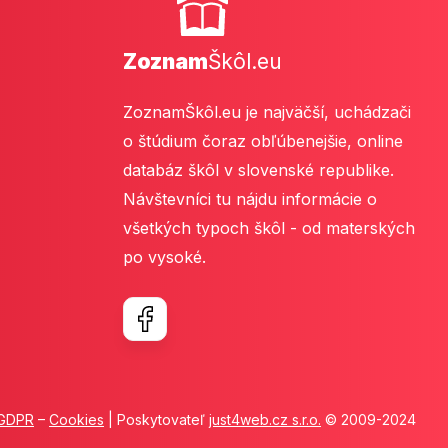
Zoznam
Škôl.eu
ZoznamŠkôl.eu je najväčší, uchádzači
o štúdium čoraz obľúbenejšie, online
databáz škôl v slovenské republike.
Návštevníci tu nájdu informácie o
všetkých typoch škôl - od materských
po vysoké.
GDPR
–
Cookies
| Poskytovateľ
just4web.cz s.r.o.
© 2009-2024