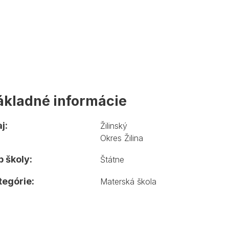
ákladné informácie
j:
Žilinský
Okres Žilina
 školy:
Štátne
tegórie:
Materská škola