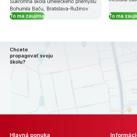
Súkromná škola umeleckého priemyslu
Bohumila Baču, Bratislava-Ružinov
To ma zaujíma
To ma zauj
Chcete
propagovať svoju
školu?
Hlavná ponuka
Informáci