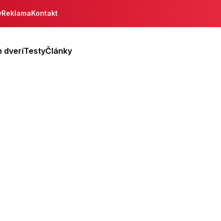
y
Reklama
Kontakt
 dverí
Testy
Články