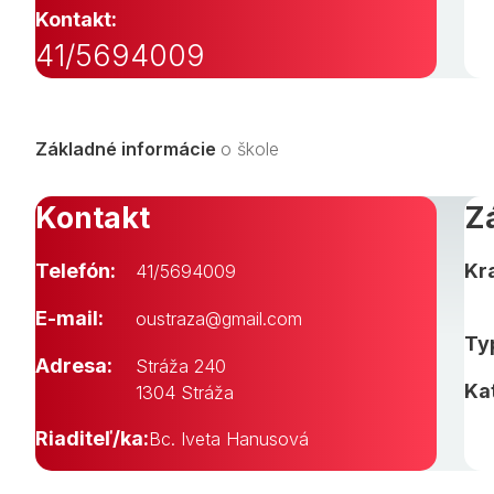
Kontakt:
41/5694009
Základné informácie
o škole
Kontakt
Z
Telefón:
Kra
41/5694009
E-mail:
oustraza@gmail.com
Typ
Adresa:
Stráža 240
Ka
1304 Stráža
Riaditeľ/ka:
Bc. Iveta Hanusová