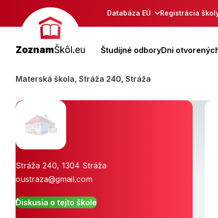
Databáza EÚ
Registrácia škol
Zoznam
Škôl.eu
Študijné odbory
Dni otvorených
Materská škola, Stráža 240, Stráža
Stráža 240
,
1304
Stráža
oustraza@gmail.com
Diskusia o tejto škole