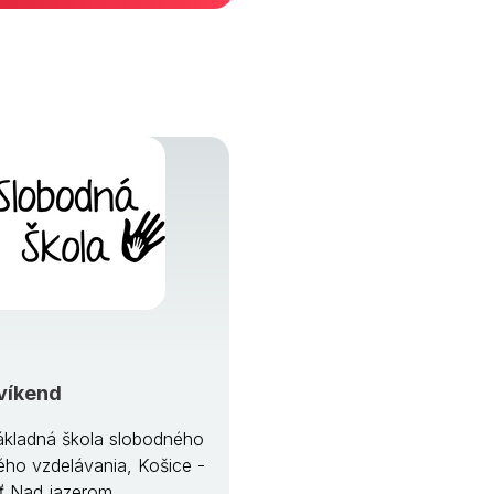
víkend
kladná škola slobodného
ého vzdelávania, Košice -
ť Nad jazerom