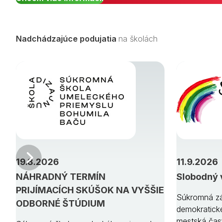
Nadchádzajúce podujatia
na školách
Predchádzajúci
19.8.2026
11.9.2026
NÁHRADNÝ TERMÍN
Slobodný 
PRIJÍMACÍCH SKÚŠOK NA VYŠŠIE
Súkromná zá
ODBORNÉ ŠTÚDIUM
demokratick
mestská čas