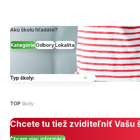
Akú školu hľadáte?
Kategórie
Odbory
Lokalita
Vyberte kraj
TOP
školy
Zobraziť všetky študijné odbory »
Chcete tu tiež zviditeľniť Vašu 
Chcem viac informácií