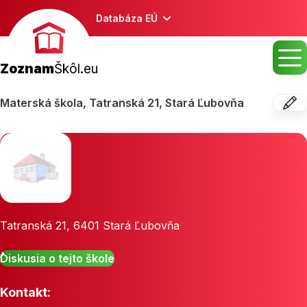
Databáza EÚ
Zoznam
Škôl.eu
Materská škola, Tatranská 21, Stará Ľubovňa
Tatranská 21
,
6401
Stará Ľubovňa
Diskusia o tejto škole
Kontakt: