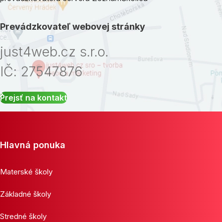
Prevádzkovateľ webovej stránky
just4web.cz s.r.o.
IČ: 27547876
Prejsť na kontakt
Hlavná ponuka
Materské školy
Základné školy
Stredné školy