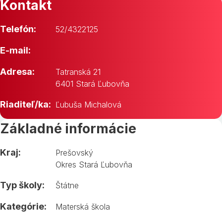
Kontakt
Telefón:
52/4322125
E-mail:
Adresa:
Tatranská 21
6401 Stará Ľubovňa
Riaditeľ/ka:
Ľubuša Michalová
Základné informácie
Kraj:
Prešovský
Okres Stará Ľubovňa
Typ školy:
Štátne
Kategórie:
Materská škola