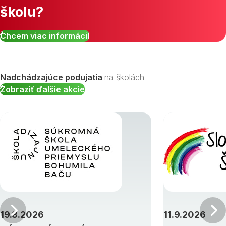
školu?
Zobraziť všetky študijné odbory »
Chcem viac informácií
Nadchádzajúce podujatia
na školách
Zobraziť ďalšie akcie
Predchádzajúci
19.8.2026
11.9.2026