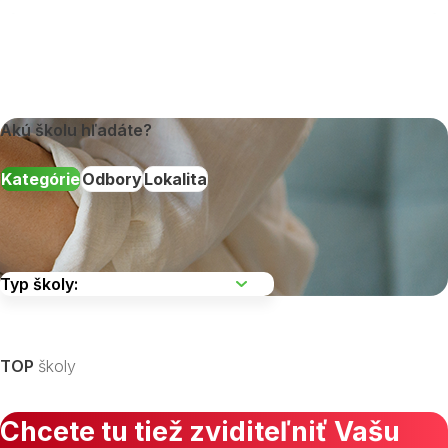
Akú školu hľadáte?
Kategórie
Odbory
Lokalita
Vyberte kraj
TOP
školy
Chcete tu tiež zviditeľniť Vašu