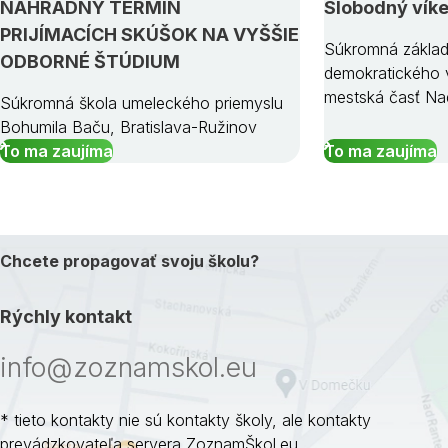
NÁHRADNÝ TERMÍN
Slobodný vík
PRIJÍMACÍCH SKÚŠOK NA VYŠŠIE
Súkromná základ
ODBORNÉ ŠTÚDIUM
demokratického v
mestská časť Na
Súkromná škola umeleckého priemyslu
Bohumila Baču, Bratislava-Ružinov
To ma zaujíma
To ma zaujíma
Chcete propagovať svoju školu?
Rýchly kontakt
info@zoznamskol.eu
* tieto kontakty nie sú kontakty školy, ale kontakty
prevádzkovateľa servera ZoznamŠkol.eu